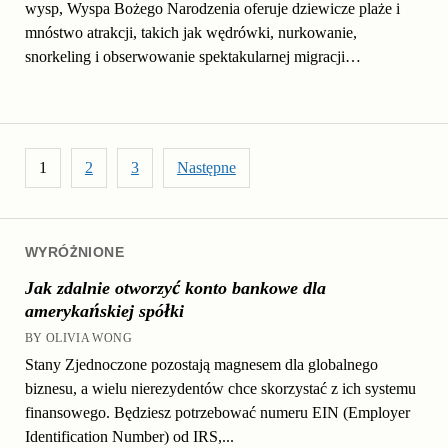
wysp, Wyspa Bożego Narodzenia oferuje dziewicze plaże i
mnóstwo atrakcji, takich jak wędrówki, nurkowanie,
snorkeling i obserwowanie spektakularnej migracji…
Stronicowanie wpisów
1
2
3
Następne
WYRÓŻNIONE
Jak zdalnie otworzyć konto bankowe dla
amerykańskiej spółki
BY OLIVIA WONG
Stany Zjednoczone pozostają magnesem dla globalnego
biznesu, a wielu nierezydentów chce skorzystać z ich systemu
finansowego. Będziesz potrzebować numeru EIN (Employer
Identification Number) od IRS,...