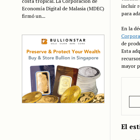
costa tropical. La Corporación de
incluir 
Economía Digital de Malasia (MDEC)
para ada
firmó un...
En la d
Corpora
de prod
Esta adq
recursos
mayor pr
El est