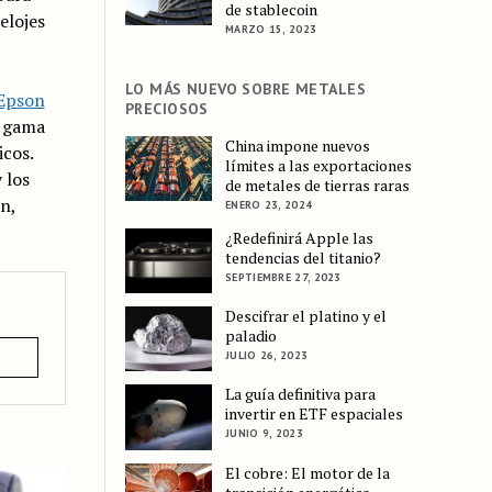
de stablecoin
elojes
MARZO 15, 2023
LO MÁS NUEVO SOBRE METALES
 Epson
PRECIOSOS
a gama
China impone nuevos
cos.
límites a las exportaciones
 los
de metales de tierras raras
n,
ENERO 23, 2024
¿Redefinirá Apple las
tendencias del titanio?
SEPTIEMBRE 27, 2023
Descifrar el platino y el
paladio
JULIO 26, 2023
La guía definitiva para
invertir en ETF espaciales
JUNIO 9, 2023
El cobre: El motor de la