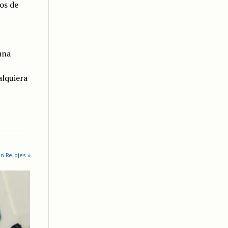
tos de
una
alquiera
n Relojes »