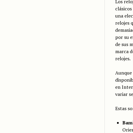
Los relo
clásicos
una elec
relojes 
demasiad
por su e
de sus m
marca de
relojes.
Aunque l
disponib
en Inter
variar s
Estas so
Bam
Orien