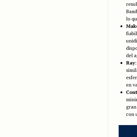
resu
Bamb
lo qu
Mak
fiabi
unid
disp
del a
Ray
:
simil
esfer
en va
Con
mini
gran 
con 