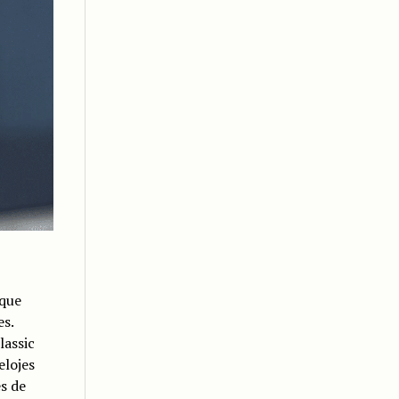
 que
es.
lassic
elojes
s de