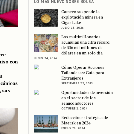
LO MÁS NUEVO SOBRE BOLSA
Cameco suspende la
explotación minera en
Cigar Lake
JULIO 13, 2026
Los multimillonarios
acumulan una cifra récord
de 336 mil millones de
dólares en un solo día
ece
JUNIO 24, 2026
miso con
Cómo Operar Acciones
Tailandesas: Guía para
s
Extranjeros
ecánicos
SEPTIEMBRE 22, 2025
, sus
Oportunidades de inversión
en el sector de los
semiconductores
OCTUBRE 2, 2024
Reducción estratégica de
Maersk en 2024
ENERO 26, 2024