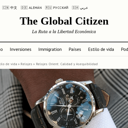
🇨🇳 中文
🇩🇪 ALEMÁN
🇷🇺 РУССКИЙ
🇸🇦 عربي
The Global Citizen
La Ruta a la Libertad Económica
io
Inversiones
Immigration
Países
Estilo de vida
Pod
tilo de vida
»
Relojes
»
Relojes Orient: Calidad y Asequibilidad