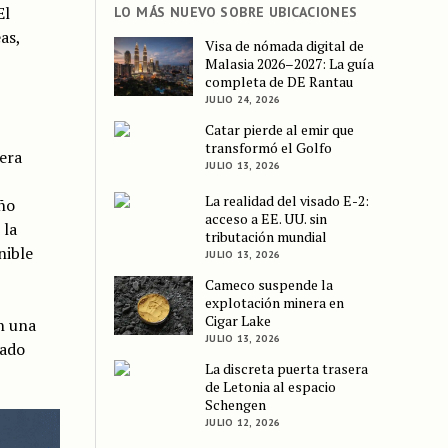
El
LO MÁS NUEVO SOBRE UBICACIONES
as,
Visa de nómada digital de
Malasia 2026–2027: La guía
completa de DE Rantau
JULIO 24, 2026
Catar pierde al emir que
transformó el Golfo
era
JULIO 13, 2026
La realidad del visado E-2:
eño
acceso a EE. UU. sin
 la
tributación mundial
nible
JULIO 13, 2026
Cameco suspende la
explotación minera en
Cigar Lake
n una
JULIO 13, 2026
cado
La discreta puerta trasera
de Letonia al espacio
Schengen
JULIO 12, 2026