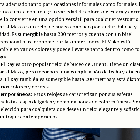
lta adecuado tanto para ocasiones informales como formales. 
ino cuenta con una gran variedad de colores de esfera y corre
e lo convierte en una opción versátil para cualquier vestuario.
o
: El Mako es un reloj de buceo conocido por su durabilidad y
lidad. Es sumergible hasta 200 metros y cuenta con un bisel
ireccional para cronometrar las inmersiones. El Mako está
onible en varios colores y puede llevarse tanto dentro como fu
gua.
 El Ray es otro popular reloj de buceo de Orient. Tiene un dis
ar al Mako, pero incorpora una complicación de fecha y día en
a. El Ray también es sumergible hasta 200 metros y está dispo
rios colores y correas.
temporáneos
: Estos relojes se caracterizan por sus esferas
malistas, cajas delgadas y combinaciones de colores únicas. So
elección para cualquiera que desee un reloj elegante y sofisti
un toque contemporáneo.