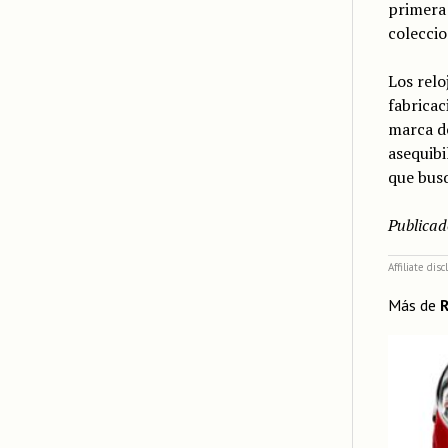
primera 
coleccio
Los relo
fabricac
marca de
asequibi
que busq
Publicad
Affiliate dis
Más de
R