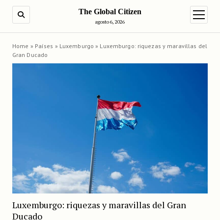
The Global Citizen
BUSCAR
abrir m
agosto 6, 2026
Home
»
Países
»
Luxemburgo
»
Luxemburgo: riquezas y maravillas del
Gran Ducado
Luxemburgo: riquezas y maravillas del Gran
Ducado