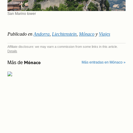
San Marino tower
Publicado en
Andorra
,
Liechtenstein
,
Mónaco
y
Viajes
Affiliate disclosure: we may earn a commission from some links in this article.
Details
Mónaco
Más de
Más entradas en Mónaco »