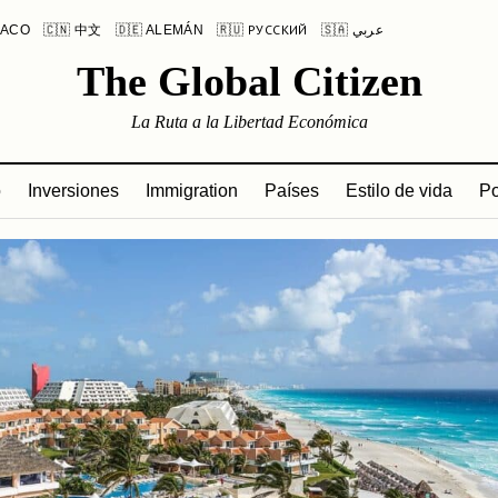
LACO
🇨🇳 中文
🇩🇪 ALEMÁN
🇷🇺 РУССКИЙ
🇸🇦 عربي
The Global Citizen
La Ruta a la Libertad Económica
o
Inversiones
Immigration
Países
Estilo de vida
Po