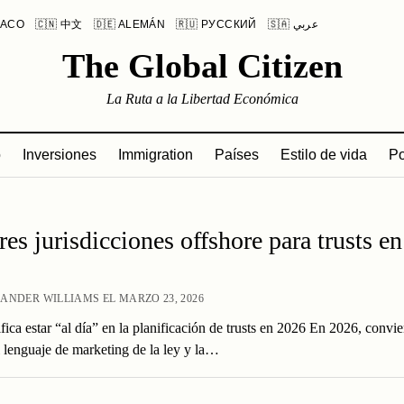
LACO
🇨🇳 中文
🇩🇪 ALEMÁN
🇷🇺 РУССКИЙ
🇸🇦 عربي
The Global Citizen
La Ruta a la Libertad Económica
o
Inversiones
Immigration
Países
Estilo de vida
Po
es jurisdicciones offshore para trusts en
ANDER WILLIAMS EL MARZO 23, 2026
fica estar “al día” en la planificación de trusts en 2026 En 2026, convi
l lenguaje de marketing de la ley y la…