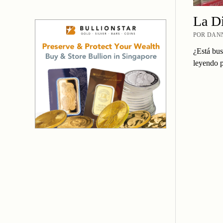
La Di
POR DANN
¿Está bus
leyendo p