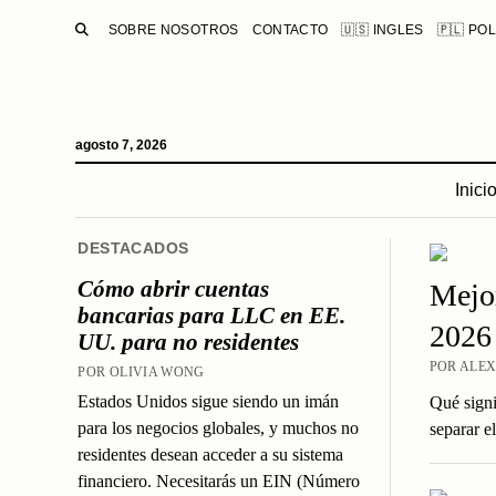
BUSCAR
SOBRE NOSOTROS
CONTACTO
🇺🇸 INGLES
🇵🇱 PO
agosto 7, 2026
Inici
DESTACADOS
Cómo abrir cuentas
Mejor
bancarias para LLC en EE.
2026
UU. para no residentes
POR ALEX
POR OLIVIA WONG
Estados Unidos sigue siendo un imán
Qué signi
para los negocios globales, y muchos no
separar e
residentes desean acceder a su sistema
financiero. Necesitarás un EIN (Número