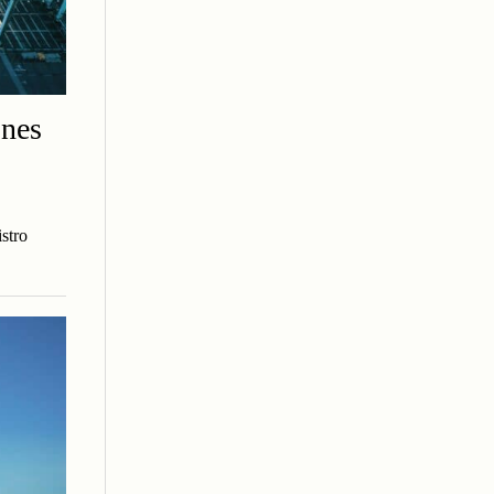
ones
stro