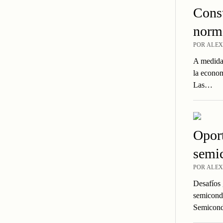
Const
norm
POR ALEX
A medida
la economí
Las…
Oport
semi
POR ALEX
Desafíos 
semicondu
Semicond