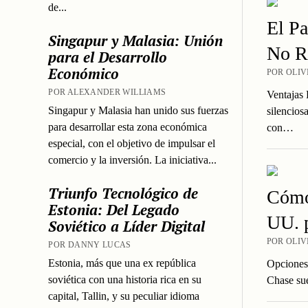
de...
El Pa
Singapur y Malasia: Unión
No R
para el Desarrollo
Económico
POR OLIV
POR ALEXANDER WILLIAMS
Ventajas 
Singapur y Malasia han unido sus fuerzas
silencios
para desarrollar esta zona económica
con…
especial, con el objetivo de impulsar el
comercio y la inversión. La iniciativa...
Triunfo Tecnológico de
Cómo 
Estonia: Del Legado
UU. p
Soviético a Líder Digital
POR OLIV
POR DANNY LUCAS
Estonia, más que una ex república
Opciones 
soviética con una historia rica en su
Chase sue
capital, Tallin, y su peculiar idioma