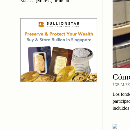
Malasia (MDEC) firmó un...
Cómo 
POR ALEX
Los fondo
participa
incluido