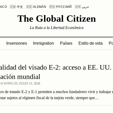
LACO
🇨🇳 中文
🇩🇪 ALEMÁN
🇷🇺 РУССКИЙ
🇸🇦 عربي
The Global Citizen
La Ruta a la Libertad Económica
o
Inversiones
Immigration
Países
Estilo de vida
Po
alidad del visado E-2: acceso a EE. UU. 
tación mundial
A WONG EL JULIO 13, 2026
os de tratado E-2 y E-1 permiten a muchos fundadores vivir y trabajar 
star sujetos al régimen fiscal de la tarjeta verde, siempre que…