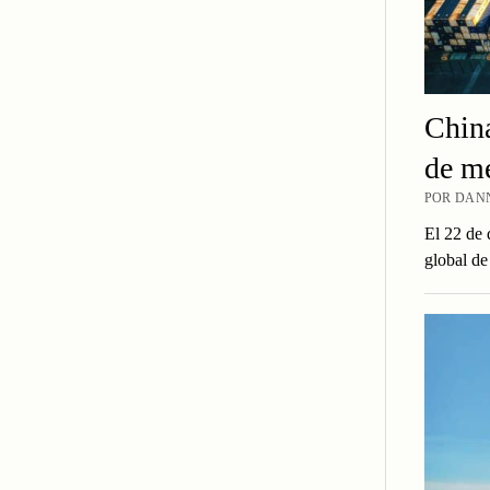
China
de me
POR DANN
El 22 de 
global de