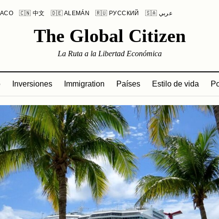
LACO
🇨🇳 中文
🇩🇪 ALEMÁN
🇷🇺 РУССКИЙ
🇸🇦 عربي
The Global Citizen
La Ruta a la Libertad Económica
o
Inversiones
Immigration
Países
Estilo de vida
Po