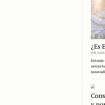
¿Es E
POR ALEX
Estonia 
estructu
innovad
Cons
y no