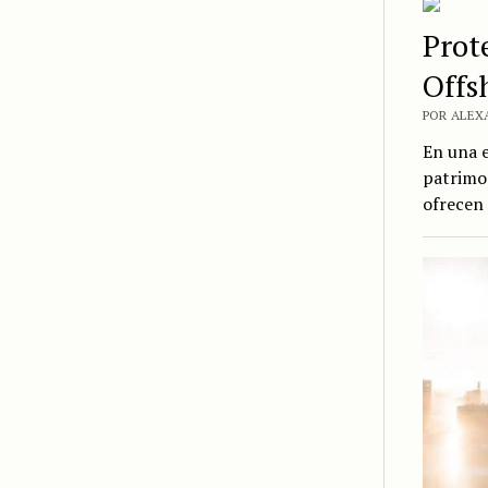
Prot
Offs
POR ALEXA
En una e
patrimon
ofrecen