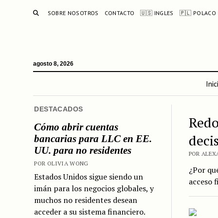
BUSCAR
SOBRE NOSOTROS
CONTACTO
🇺🇸 INGLES
🇵🇱 POLACO
agosto 8, 2026
Inic
DESTACADOS
Redo
Cómo abrir cuentas
deci
bancarias para LLC en EE.
UU. para no residentes
POR ALEXA
POR OLIVIA WONG
¿Por qué
Estados Unidos sigue siendo un
acceso f
imán para los negocios globales, y
muchos no residentes desean
acceder a su sistema financiero.