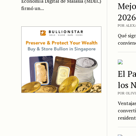
Economía Digital de Malasia (MDEC)
Mejo
firmó un...
2026
POR ALEX
Qué sign
conviene
El P
los 
POR OLIV
Ventajas
converti
resident