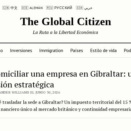
🇨🇳 中文
🇩🇪 ALEMÁN
🇷🇺 РУССКИЙ
🇸🇦 عربي
The Global Citizen
La Ruta a la Libertad Económica
io
Inversiones
Immigration
Países
Estilo de vida
Pod
miciliar una empresa en Gibraltar: 
sión estratégica
NDER WILLIAMS EL JUNIO 30, 2026
 trasladar la sede a Gibraltar? Un impuesto territorial del 15 
inanciero único al mercado británico y continuidad empresari