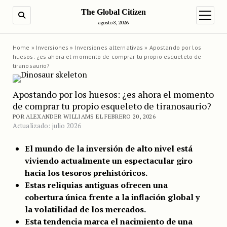
The Global Citizen
BUSCAR
abrir m
agosto 8, 2026
Home
»
Inversiones
»
Inversiones alternativas
»
Apostando por los
huesos: ¿es ahora el momento de comprar tu propio esqueleto de
tiranosaurio?
Apostando por los huesos: ¿es ahora el momento
de comprar tu propio esqueleto de tiranosaurio?
POR ALEXANDER WILLIAMS EL FEBRERO 20, 2026
Actualizado: julio 2026
El mundo de la inversión de alto nivel está
viviendo actualmente un espectacular giro
hacia los tesoros prehistóricos.
Estas reliquias antiguas ofrecen una
cobertura única frente a la inflación global y
la volatilidad de los mercados.
Esta tendencia marca el nacimiento de una