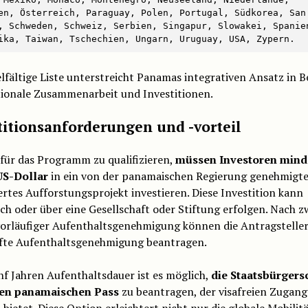
en, Österreich, Paraguay, Polen, Portugal, Südkorea, San 
, Schweden, Schweiz, Serbien, Singapur, Slowakei, Spanien
ika, Taiwan, Tschechien, Ungarn, Uruguay, USA, Zypern.
elfältige Liste unterstreicht Panamas integrativen Ansatz in B
tionale Zusammenarbeit und Investitionen.
titionsanforderungen und -vorteil
für das Programm zu qualifizieren,
müssen Investoren mind
US-Dollar
in ein von der panamaischen Regierung genehmigt
iertes Aufforstungsprojekt investieren. Diese Investition kann
ch oder über eine Gesellschaft oder Stiftung erfolgen. Nach z
vorläufiger Aufenthaltsgenehmigung können die Antragsteller
fte Aufenthaltsgenehmigung beantragen.
f Jahren Aufenthaltsdauer ist es möglich,
die Staatsbürgers
en panamaischen Pass
zu beantragen, der visafreien Zugan
n
bietet. Diese Option erleichtert nicht nur die globale Mobilitä