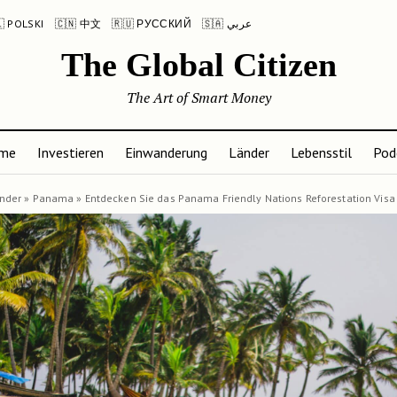
 POLSKI
🇨🇳 中文
🇷🇺 РУССКИЙ
🇸🇦 عربي
The Global Citizen
The Art of Smart Money
me
Investieren
Einwanderung
Länder
Lebensstil
Pod
nder
»
Panama
»
Entdecken Sie das Panama Friendly Nations Reforestation Visa