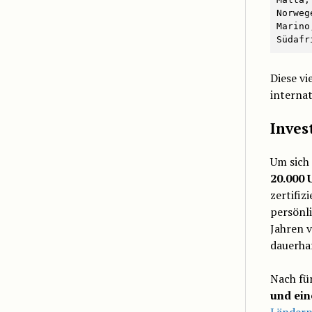
Norweg
Marino
Südafr
Diese vi
interna
Inves
Um sich 
20.000 
zertifiz
persönli
Jahren 
dauerha
Nach fün
und ein
Länder