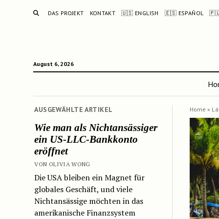
SUCHE
DAS PROJEKT
KONTAKT
🇺🇸 ENGLISH
🇪🇸 ESPAÑOL
🇵
August 6, 2026
Ho
AUSGEWÄHLTE ARTIKEL
Home
»
Lä
Wie man als Nichtansässiger
ein US-LLC-Bankkonto
eröffnet
VON OLIVIA WONG
Die USA bleiben ein Magnet für
globales Geschäft, und viele
Nichtansässige möchten in das
amerikanische Finanzsystem