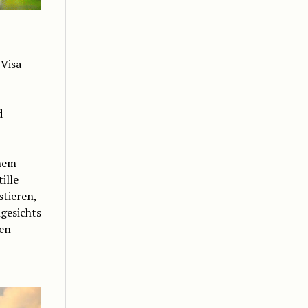
 Visa
d
nem
ille
stieren,
gesichts
hen