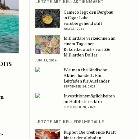
LETZTE ARTIKEL: AKTIENMARKT
Cameco legt den Bergbau
in Cigar Lake
vorübergehend still
JULI 13, 2026
Milliardäre verzeichnen an
einem Tag einen
Rekordzuwachs von 336
Milliarden Dollar
ons
JUNI 24, 2026
Wie man thailändische
Aktien handelt: Ein
Leitfaden für Ausländer
SEPTEMBER 24, 2025
Investitionsmöglichkeiten
rn
im Halbleitersektor
SEPTEMBER 28, 2024
LETZTE ARTIKEL: EDELMETALLE
Kupfer: Die treibende Kraft
r-
hinter der globalen