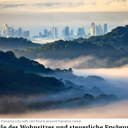
e Panama City with rain forest around Panama Canal
ile des Wohnsitzes und steuerliche Erwäg