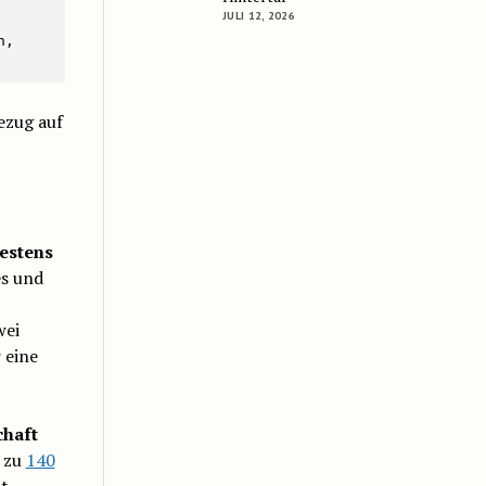
JULI 12, 2026
, 
ezug auf
estens
es und
wei
 eine
chaft
g zu
140
t,