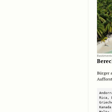
Bastimento
Berec
Bürger 
Auffors
Andorr
Rica, 
Griech
Kanada
Malta,