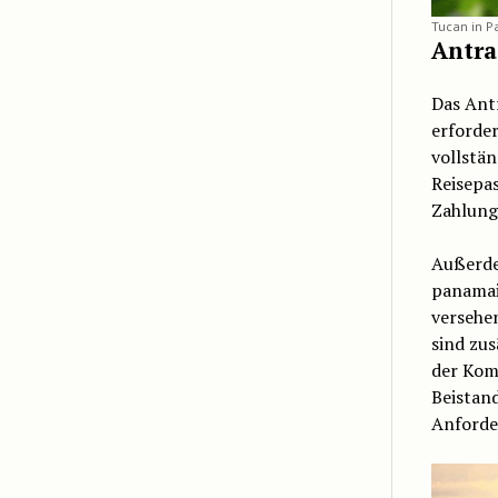
Tucan in 
Antra
Das Ant
erforde
vollstä
Reisepas
Zahlung
Außerde
panamai
versehen
sind zus
der Komp
Beistand
Anforde