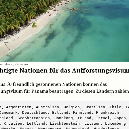
s Island, Panama
htigte Nationen für das Aufforstungsvisu
aus 50 freundlich gesonnenen Nationen können das
tungsvisum für Panama beantragen. Zu diesen Ländern zählen
a, Argentinien, Australien, Belgien, Brasilien, Chile, Co
Dänemark, Deutschland, Estland, Finnland, Frankreich, 
enland, Großbritannien, Hongkong, Irland, Israel, Japan, 
, Kroatien, Lettland, Liechtenstein, Litauen, Luxemburg, 
 Mexiko, Monaco, Montenegro, Neuseeland, Niederlande, 