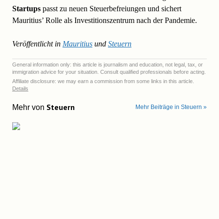
Startups
passt zu neuen Steuerbefreiungen und sichert
Mauritius’ Rolle als Investitionszentrum nach der Pandemie.
Veröffentlicht in
Mauritius
und
Steuern
General information only: this article is journalism and education, not legal, tax, or
immigration advice for your situation. Consult qualified professionals before acting.
Affiliate disclosure: we may earn a commission from some links in this article.
Details
Steuern
Mehr von
Mehr Beiträge in Steuern »