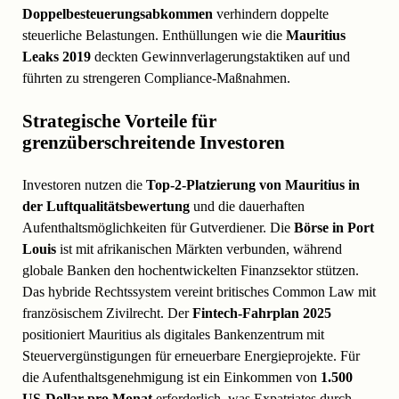
Doppelbesteuerungsabkommen
verhindern doppelte
steuerliche Belastungen. Enthüllungen wie die
Mauritius
Leaks 2019
deckten Gewinnverlagerungstaktiken auf und
führten zu strengeren Compliance-Maßnahmen.
Strategische Vorteile für
grenzüberschreitende Investoren
Investoren nutzen die
Top-2-Platzierung von Mauritius in
der Luftqualitätsbewertung
und die dauerhaften
Aufenthaltsmöglichkeiten für Gutverdiener. Die
Börse in Port
Louis
ist mit afrikanischen Märkten verbunden, während
globale Banken den hochentwickelten Finanzsektor stützen.
Das hybride Rechtssystem vereint britisches Common Law mit
französischem Zivilrecht. Der
Fintech-Fahrplan 2025
positioniert Mauritius als digitales Bankenzentrum mit
Steuervergünstigungen für erneuerbare Energieprojekte. Für
die Aufenthaltsgenehmigung ist ein Einkommen von
1.500
US-Dollar pro Monat
erforderlich, was Expatriates durch