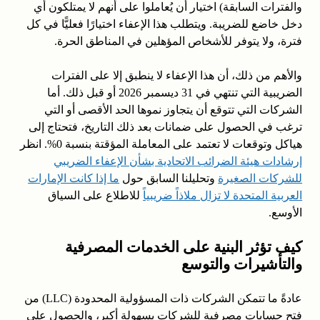
والفترات السابقة) اختيار أن يُعاملوا على أنهم لا يمتلكون أي
دخل خاضع للضريبة. ويتطلب هذا الإعفاء اختيارًا فعليًّا في كل
فترة، ولا يتوفر للأشخاص المؤهلين في المناطق الحرة.
والأهم من ذلك، أن هذا الإعفاء لا ينطبق إلا على الفترات
الضريبية التي تنتهي في 31 ديسمبر 2026 أو قبل ذلك. أما
الشركات التي تتوقع أن يتجاوز نموها الحد الأقصى أو التي
ترغب في الحصول على ضمانات بعد ذلك التاريخ، فتحتاج إلى
هياكل وتوقعات لا تعتمد على المعاملة المؤقتة بنسبة 0%. انظر
إرشادات هيئة الضرائب الاتحادية بشأن الإعفاء الضريبي
للشركات الصغيرة
وتحليلنا السابق حول
ما إذا كانت الإمارات
العربية المتحدة لا تزال ملاذاً ضريبياً
للاطلاع على السياق
الأوسع.
كيف تؤثر البنية على الخدمات المصرفية
والتأشيرات والتوسع
عادةً ما تتمكن الشركات ذات المسؤولية المحدودة (LLC) من
فتح حسابات مصرفية للشركات بسهولة أكبر، والحصول على