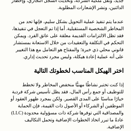
جديد، ونقل ملكية الشركة، وتحديث السجل التجاري، وإخطار
الدائنين، ونشر الإشعارات المطلوبة.
عندما يتم تنفيذ عملية التحويل بشكل سليم، فإنها تحد من
المخاطر الشخصية المستقبلية. أما إذا تم التعجل في تنفيذها،
فقد تظل الالتزامات القديمة معلقة على عاتق الفرد. ويمكن
التحكم في التكلفة والتعقيدات من خلال الاستعانة بمستشار
قانوني محلي ذي خبرة؛ والمفتاح هو التعامل مع هذا التغيير
على أنه عملية إعادة هيكلة، وليس مجرد تحديث إداري.
اختر الهيكل المناسب لخطوتك التالية
إذا كنت تختبر نشاطًا مهنيًّا منخفض المخاطر ولا تخطط
للتوظيف أو جمع رأس المال، فقد يظل تأسيس شركة فردية
خيارًا مناسبًا على المدى القصير. ولكن بمجرد ظهور العقود أو
الموظفين أو الشركاء أو الأصول ذات القيمة، فإن الحماية
والمصداقية التي توفرها شركة ذات مسؤولية محدودة (LLC)
عادةً ما تبرر اتخاذ الخطوات الإضافية وتحمل التكاليف
الإضافية.