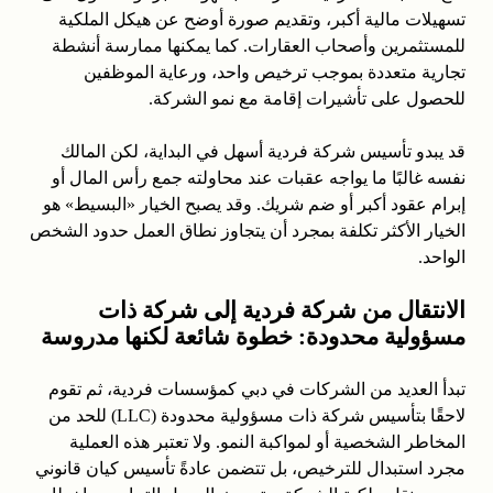
تسهيلات مالية أكبر، وتقديم صورة أوضح عن هيكل الملكية
للمستثمرين وأصحاب العقارات. كما يمكنها ممارسة أنشطة
تجارية متعددة بموجب ترخيص واحد، ورعاية الموظفين
للحصول على تأشيرات إقامة مع نمو الشركة.
قد يبدو تأسيس شركة فردية أسهل في البداية، لكن المالك
نفسه غالبًا ما يواجه عقبات عند محاولته جمع رأس المال أو
إبرام عقود أكبر أو ضم شريك. وقد يصبح الخيار «البسيط» هو
الخيار الأكثر تكلفة بمجرد أن يتجاوز نطاق العمل حدود الشخص
الواحد.
الانتقال من شركة فردية إلى شركة ذات
مسؤولية محدودة: خطوة شائعة لكنها مدروسة
تبدأ العديد من الشركات في دبي كمؤسسات فردية، ثم تقوم
لاحقًا بتأسيس شركة ذات مسؤولية محدودة (LLC) للحد من
المخاطر الشخصية أو لمواكبة النمو. ولا تعتبر هذه العملية
مجرد استبدال للترخيص، بل تتضمن عادةً تأسيس كيان قانوني