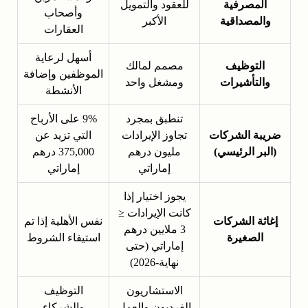
المصرفية
للعقود والتمويل
وأصحاب
والمصداقية
الأكبر
العقارات
أسهل لرعاية
التوظيف
مصمم لمالك
الموظفين وإضافة
والتأشيرات
ومشغل واحد
الأنشطة
تنطبق بمجرد
9% على الأرباح
ضريبة الشركات
تجاوز الإيرادات
التي تزيد عن
(البر الرئيسي)
مليون درهم
375,000 درهم
إماراتي
إماراتي
يجوز اختيار إذا
كانت الإيرادات ≤
إغاثة الشركات
نفس الأهلية إذا تم
3 ملايين درهم
الصغيرة
استيفاء الشروط
إماراتي (حتى
نهاية-2026)
الاستشاريون
التوظيف
الفرديون والعمل
والشركاء