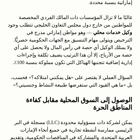
إماراتية بنسبة محددة.
غالبًا ما لا تزال المؤسسات ذات المالك الفردي المخصصة
للمواطنين من خارج دول مجلس التعاون الخليجي تتطلب وجود
وكيل خدمات محلي
— وهو مواطن إماراتي مدرج في
الترخيص ويتولى مهام التنسيق مع الجهات الحكومية حصريًّا.
ولا يمتلك الوكيل أي حصة في رأس المال ولا يحصل على أي
حصة من الأرباح، إلا أن هذا الترتيب يضيف تكلفة وإجراءات
إدارية إضافية تتجنبها الهياكل التي تكون مملوكة بنسبة 100٪.
السؤال العملي لا يقتصر على «هل يمكنني امتلاكه؟» فحسب،
بل «ما هي القيود التي ستفرضها طبيعة النشاط وجنسيتي؟»
الوصول إلى السوق المحلية مقابل كفاءة
المناطق الحرة
يمكن لشركة ذات مسؤولية محدودة (LLC) مسجلة في البر
الرئيسي ممارسة أنشطة تجارية في جميع أنحاء الإمارات
العربية المتحدة، والمشاركة في المناقصات الحكومية، وتقديم