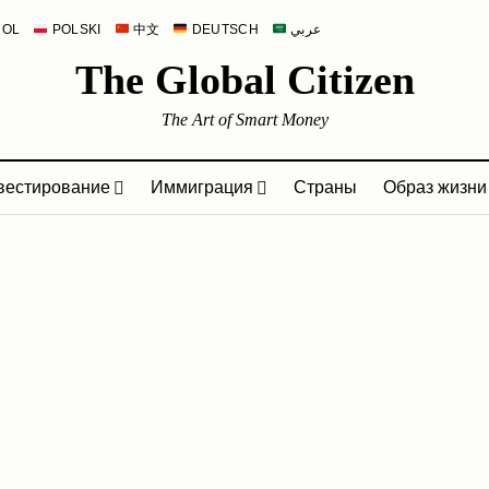
ÑOL
POLSKI
中文
DEUTSCH
عربي
The Global Citizen
The Art of Smart Money
вестирование
Иммиграция
Страны
Образ жизни