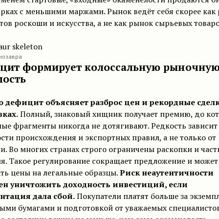
рках с меньшими маржами. Рынок ведёт себя скорее как
ов роскоши и искусства, а не как рынок сырьевых товаро
нозавра
цит формирует колоссальную рыночну
мость
 дефицит объясняет разброс цен и рекордные сделк
вках.
Полный, знаковый хищник получает премию, до ко
ые фрагменты никогда не дотягивают. Редкость зависит 
сти происхождения и экспортных правил, а не только от
и. Во многих странах строго ограничены раскопки и част
я. Такое регулирование сокращает предложение и может
ть цены на легальные образцы.
Риск неаутентичности
ен уничтожить доходность инвестиций, если
нтация дала сбой.
Покупатели платят больше за экземп
ыми бумагами и подготовкой от уважаемых специалистов