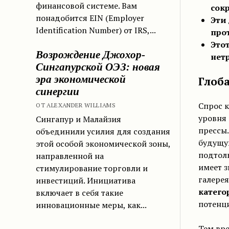
финансовой системе. Вам
сок
понадобится EIN (Employer
Эти
Identification Number) от IRS,...
про
Это
Возрождение Джохор-
нет
Сингапурской ОЭЗ: новая
эра экономической
Глоб
синергии
Спрос к
ОТ ALEXANDER WILLIAMS
уровня 
Сингапур и Малайзия
прессы
объединили усилия для создания
будущу
этой особой экономической зоны,
подтолк
направленной на
имеет з
стимулирование торговли и
галерея
инвестиций. Инициатива
катего
включает в себя такие
потенци
инновационные меры, как...
Тем вр