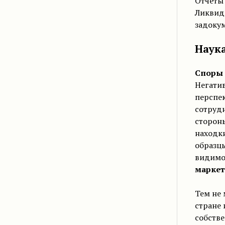
Отчёты 
Ликвидн
задоку
Наука
Споры 
Негатив
перспе
сотруд
сторон
находки
образцы
видимо
маркет
Тем не 
стране 
собстве