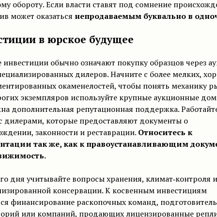
му обороту. Если власти ставят под сомнение происхожд
ив может оказаться
непродаваемым буквально в одно
стиции в юрское будущее
 инвестиции обычно означают покупку образцов через а
пециализированных дилеров. Начните с более мелких, хо
ентированных окаменелостей, чтобы понять механику р
огих экземпляров используйте крупные аукционные дома
жна дополнительная репутационная поддержка. Работайт
с дилерами, которые предоставляют документы о
ждении, законности и реставрации.
Относитесь к
нтации так же, как к правоустанавливающим докум
вижимость.
го дня учитывайте вопросы хранения, климат‑контроля 
лизированной консервации. К косвенным инвестициям
тся финансирование раскопочных команд, подготовител
торий или компаний, продающих лицензированные репли