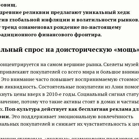
ровищ.
 древние реликвии предлагают уникальный хедж
тив глобальной инфляции и волатильности рынков
т тренд ознаменовал рождение по‑настоящему
радиционного финансового фронтира.
альный спрос на доисторическую «мощь
онцентрируется на самом вершине рынка. Скелеты музей
привлекают покупателей со всего мира и большое внима
. Это внимание часто повышает воспринимаемую стоимос
ю ликвидность. Состоятельные покупатели из Азии помо
нуть цены вверх в 2010‑е годы. Социальный сигнал стату
начение, потому что такие активы стоят в домах и частны
х.
Поп‑культура действует как бесплатная реклама дл
рии.
Это поддерживает эмоциональную вовлечённость
альных покупателей и снижает их чувствительность к це
еменем стартовые, «входные» окаменелости продаются о