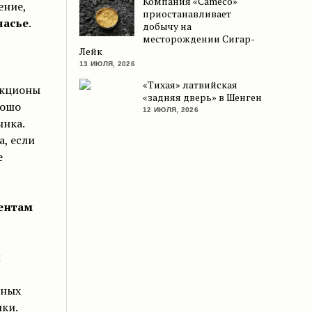
Компания «Cameco»
ение,
приостанавливает
часье
.
добычу на
месторождении Сигар-
Лейк
13 ИЮЛЯ, 2026
«Тихая» латвийская
укционы
«задняя дверь» в Шенген
рошо
12 ИЮЛЯ, 2026
ынка.
, если
е
ентам
и
ьных
ки.