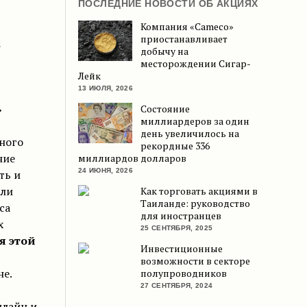
ПОСЛЕДНИЕ НОВОСТИ ОБ АКЦИЯХ
Компания «Cameco»
приостанавливает
.
добычу на
месторождении Сигар-
Лейк
13 ИЮЛЯ, 2026
»
Состояние
миллиардеров за один
день увеличилось на
ного
рекордные 336
ние
миллиардов долларов
24 ИЮНЯ, 2026
ть и
гли
Как торговать акциями в
Таиланде: руководство
са
для иностранцев
х
25 СЕНТЯБРЯ, 2025
я этой
Инвестиционные
возможности в секторе
не.
полупроводников
27 СЕНТЯБРЯ, 2024
нлайн и