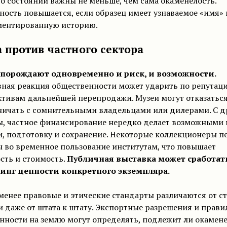
о состоянии важны не меньше, чем сама окаменелость.
ость повышается, если образец имеет узнаваемое «имя» 
ментированную историю.
 против частного сектора
порождают одновременно и риск, и возможности.
ная реакция общественности может ударить по репутаци
ктивам дальнейшей перепродажи. Музеи могут отказатьс
ничать с сомнительными владельцами или дилерами. С д
ы, частное финансирование нередко делает возможными
, подготовку и сохранение. Некоторые коллекционеры п
 во временное пользование институтам, что повышает
сть и стоимость.
Публичная выставка может сработат
инг ценности конкретного экземпляра.
менее правовые и этические стандарты различаются от с
и даже от штата к штату. Экспортные разрешения и прави
нности на землю могут определять, подлежит ли окамен