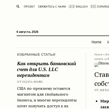
ПОИСК
ПРОЕКТ
СВЯЖИТЕСЬ С НАМИ
🇺🇸 ENGLISH
🇪🇸 ESPAÑO
6 августа, 2026
Home
ИЗБРАННЫЕ СТАТЬИ
Home
»
Ин
купить со
Как открыть банковский
счет для U.S. LLC
Став
нерезидентам
собс
ОТ OLIVIA WONG
США по-прежнему остаются
ОТ ALEXA
магнитом для глобального
бизнеса, и многие нерезиденты
Мир
хотят получить доступ к их
зах