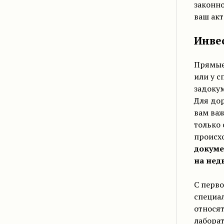
законно
ваш акт
Инве
Прямые
или у с
задокум
Для дор
вам ва
только 
происхо
докуме
на нед
С перво
специа
относя
лабора