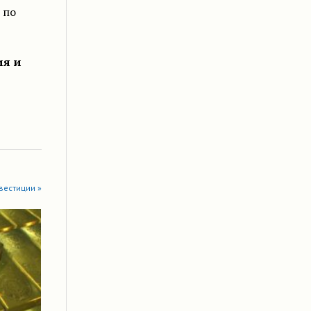
 по
ия и
вестиции »