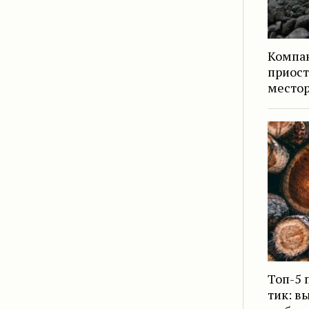
Компа
приост
место
Топ-5 
тик: в