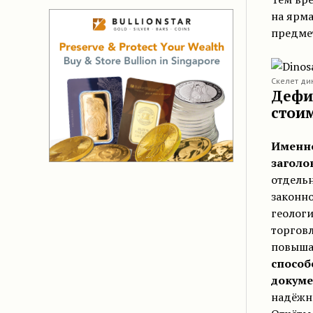
на ярма
предмет
Скелет ди
Дефи
стои
Именно
заголо
отдельн
законно
геологи
торговл
повыша
способ
докуме
надёжн