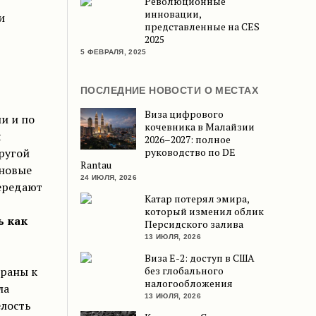
Революционные
инновации,
и
представленные на CES
2025
5 ФЕВРАЛЯ, 2025
ПОСЛЕДНИЕ НОВОСТИ О МЕСТАХ
Виза цифрового
и и по
кочевника в Малайзии
я
2026–2027: полное
ругой
руководство по DE
Rantau
 новые
24 ИЮЛЯ, 2026
ередают
Катар потерял эмира,
который изменил облик
ь как
Персидского залива
13 ИЮЛЯ, 2026
Виза E-2: доступ в США
траны к
без глобального
налогообложения
ла
13 ИЮЛЯ, 2026
елость