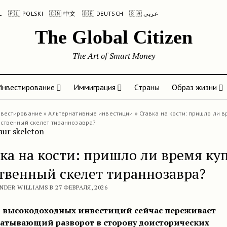
L
🇵🇱 POLSKI
🇨🇳 中文
🇩🇪 DEUTSCH
🇸🇦 عربي
The Global Citizen
The Art of Smart Money
Инвестирование
Иммиграция
Страны
Образ жизни
вестирование
»
Альтернативные инвестиции
»
Ставка на кости: пришло ли в
бственный скелет тираннозавра?
ка на кости: пришло ли время ку
твенный скелет тираннозавра?
NDER WILLIAMS В 27 ФЕВРАЛЯ, 2026
 высокодоходных инвестиций сейчас переживает
ватывающий разворот в сторону доисторических