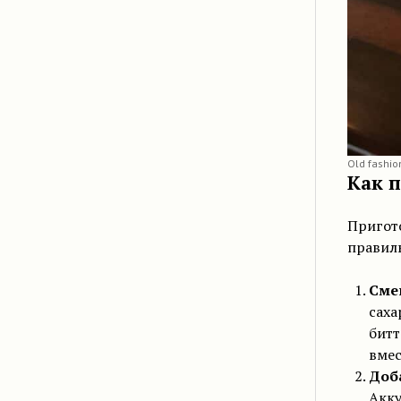
Old fashio
Как п
Пригот
правил
Сме
саха
бит
вмес
Доб
Акку