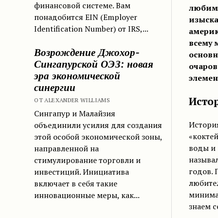
финансовой системе. Вам
любимы
понадобится EIN (Employer
изыска
Identification Number) от IRS,...
америк
всему 
Возрождение Джохор-
основн
Сингапурской ОЭЗ: новая
очаров
эра экономической
элемен
синергии
Истор
ОТ ALEXANDER WILLIAMS
Сингапур и Малайзия
Истори
объединили усилия для создания
«коктей
этой особой экономической зоны,
воды и 
направленной на
называл
стимулирование торговли и
годов. 
инвестиций. Инициатива
любител
включает в себя такие
минима
инновационные меры, как...
знаем с