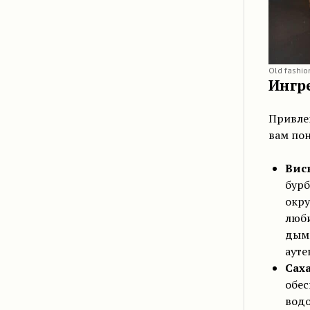
Old fashio
Ингр
Привле
вам пон
Вис
бурб
окру
люби
дымн
ауте
Сах
обес
водо