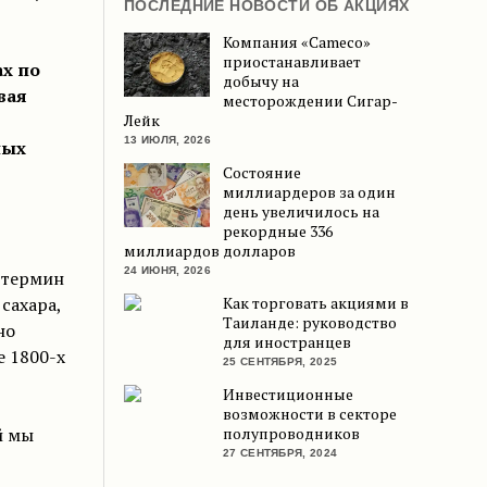
ПОСЛЕДНИЕ НОВОСТИ ОБ АКЦИЯХ
Компания «Cameco»
приостанавливает
ах по
добычу на
вая
месторождении Сигар-
Лейк
13 ИЮЛЯ, 2026
ных
Состояние
миллиардеров за один
день увеличилось на
рекордные 336
миллиардов долларов
24 ИЮНЯ, 2026
 термин
сахара,
Как торговать акциями в
Таиланде: руководство
но
для иностранцев
е 1800-х
25 СЕНТЯБРЯ, 2025
Инвестиционные
возможности в секторе
й мы
полупроводников
27 СЕНТЯБРЯ, 2024