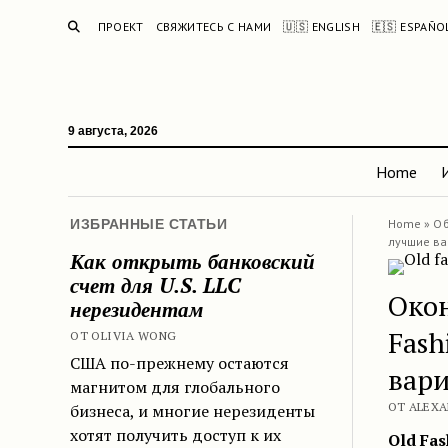
ПОИСК
ПРОЕКТ
СВЯЖИТЕСЬ С НАМИ
🇺🇸 ENGLISH
🇪🇸 ESPAÑO
9 августа, 2026
Home
ИЗБРАННЫЕ СТАТЬИ
Home
»
Об
лучшие в
Как открыть банковский
счет для U.S. LLC
Окон
нерезидентам
Fash
ОТ OLIVIA WONG
США по-прежнему остаются
вар
магнитом для глобального
ОТ ALEXA
бизнеса, и многие нерезиденты
хотят получить доступ к их
Old Fas