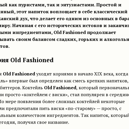
й как пуристами, так и энтузиастами. Простой и
нный, этот напиток воплощает в себе классический
анский дух, что делает его одним из основных в бар
миру. Начиная с его исторических истоков и заканчи
ыми ингредиентами, Old Fashioned продолжает
ывать своим балансом сладких, горьких и алкоголь
тов.
ия Old Fashioned
я
Old Fashioned
уходит корнями в начало XIX века, когда
ль» впервые был определен как смесь крепких напитков, 
биттеров. Коктейль
Old Fashioned
, который первоначаль
и просто «коктейлем с виски», стал популярен в середин
По мере появления более сложных коктейлей некоторые
и предпочитали пить виски «по-старому» — просто, с
льным количеством ингредиентов. Так напиток, которы
егодня, получил свое название.