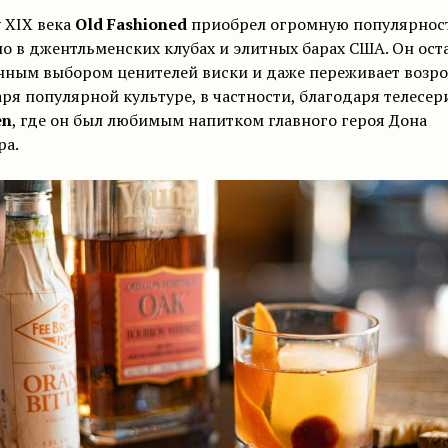
 XIX века
Old Fashioned
приобрел огромную популярност
о в джентльменских клубах и элитных барах США. Он ост
нным выбором ценителей виски и даже переживает возр
ря популярной культуре, в частности, благодаря телесер
en
, где он был любимым напитком главного героя Дона
ра.