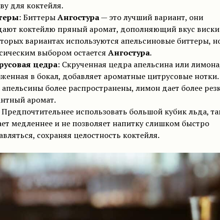
ву для коктейля.
теры
: Биттеры
Ангостура
— это лучший вариант, они
ают коктейлю пряный аромат, дополняющий вкус виски.
торых вариантах используются апельсиновые биттеры, н
сическим выбором остается
Ангостура
.
русовая цедра
: Скрученная цедра апельсина или лимона
женная в бокал, добавляет ароматные цитрусовые нотки.
 апельсины более распространены, лимон дает более рез
нтный аромат.
: Предпочтительнее использовать большой кубик льда, та
ает медленнее и не позволяет напитку слишком быстро
авляться, сохраняя целостность коктейля.