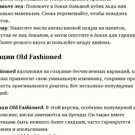
авьте лед
: Положите в бокал большой кубик льда или
олько маленьких. Снова перемешайте, чтобы охладить
ток.
нир
: Нанесите масла апельсиновой цедры на напиток,
утив ее над бокалом, а затем опустите в бокал для гарнир
более резкого вкуса используйте цедру лимона.
ции Old Fashioned
hioned
вдохновил на создание бесчисленных вариаций, 
рых привносит свою уникальную изюминку, сохраняя пр
ость оригинального рецепта. Вот несколько популярных
ций:
ди Old Fashioned
: В этой версии, особенно популярной 
онсине, виски заменяется на бренди. Он также имеет
енцию быть немного более сладким, часто гарнируется
ями и апельсинами.