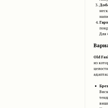
Доб
неск
напи
Гар
покр
Для 
Вариа
Old Fas
из кото
целостн
адапта
Брен
Виск
тенд
вишн