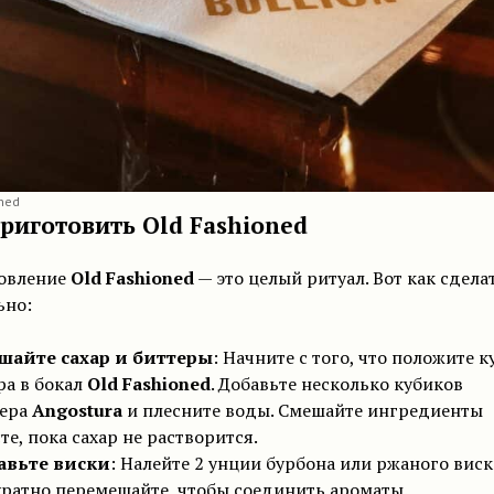
ned
риготовить Old Fashioned
овление
Old Fashioned
— это целый ритуал. Вот как сдела
ьно:
шайте сахар и биттеры
: Начните с того, что положите к
ра в бокал
Old Fashioned
. Добавьте несколько кубиков
тера
Angostura
и плесните воды. Смешайте ингредиенты
те, пока сахар не растворится.
авьте виски
: Налейте 2 унции бурбона или ржаного виск
ратно перемешайте, чтобы соединить ароматы.