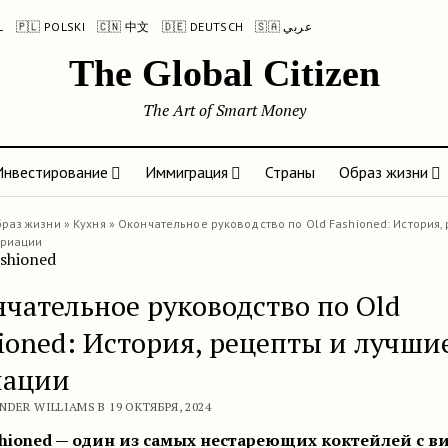
L
🇵🇱 POLSKI
🇨🇳 中文
🇩🇪 DEUTSCH
🇸🇦 عربي
The Global Citizen
The Art of Smart Money
Инвестирование
Иммиграция
Страны
Образ жизни
раз жизни
»
Кухня
»
Окончательное руководство по Old Fashioned: История, 
ариации
чательное руководство по Old
ioned: История, рецепты и лучши
иации
NDER WILLIAMS В 19 ОКТЯБРЯ, 2024
hioned
— один из самых нестареющих коктейлей с ви