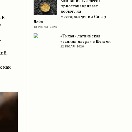
Компания «Cameco»
приостанавливает
добычу на
месторождении Сигар-
 В
Лейк
о
13 ИЮЛЯ, 2026
«Тихая» латвийская
,
«задняя дверь» в Шенген
12 ИЮЛЯ, 2026
кий,
к как