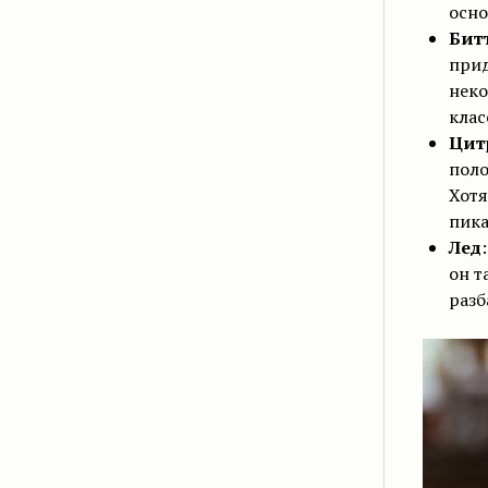
осно
Бит
прид
неко
клас
Цит
поло
Хотя
пика
Лед
он т
разб