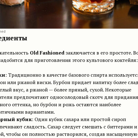
ned
едиенты
кательность
Old Fashioned
заключается в его простоте. В
адобится для приготовления этого культового коктейля:
ки
: Традиционно в качестве базового спирта используетс
он или ржаной виски. Бурбон придает напитку более сла
глый вкус, а ржаной — более пряный, сухой. Некоторые
тели предпочитают односолодовый скотч для придани
ого оттенка, но бурбон и рожь остаются наиболее
нтичными вариантами.
арный кубик
: Один кубик сахара или простой сироп
печивают сладость. Сахар следует смешать с биттерами и
й, чтобы он полностью растворился, создав насыщенную