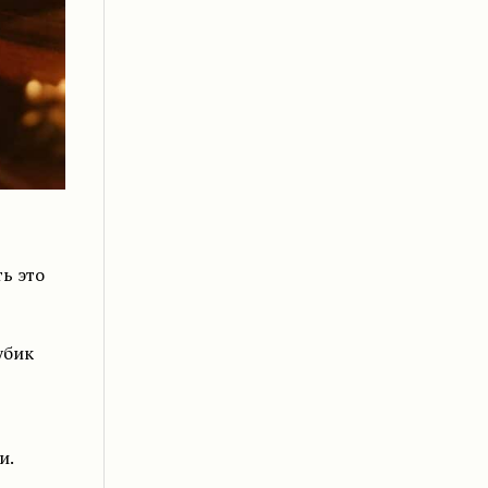
ть это
убик
и.