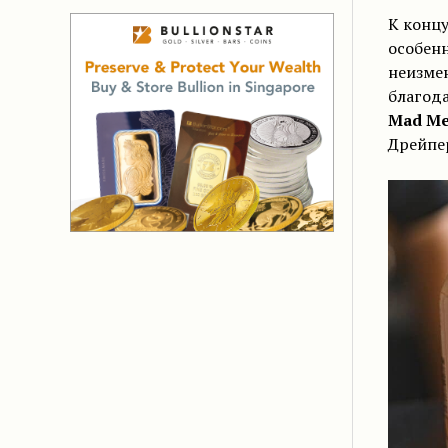
К концу
особенн
неизме
благода
Mad M
Дрейпе