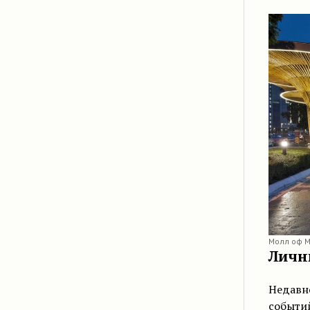
Молл оф М
Личн
Недавно
событи