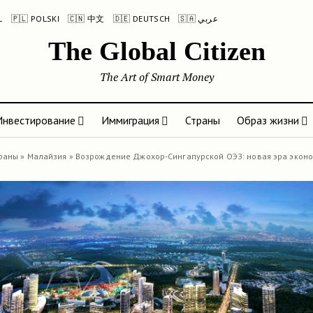
L
🇵🇱 POLSKI
🇨🇳 中文
🇩🇪 DEUTSCH
🇸🇦 عربي
The Global Citizen
The Art of Smart Money
Инвестирование
Иммиграция
Страны
Образ жизни
раны
»
Малайзия
»
Возрождение Джохор-Сингапурской ОЭЗ: новая эра экон