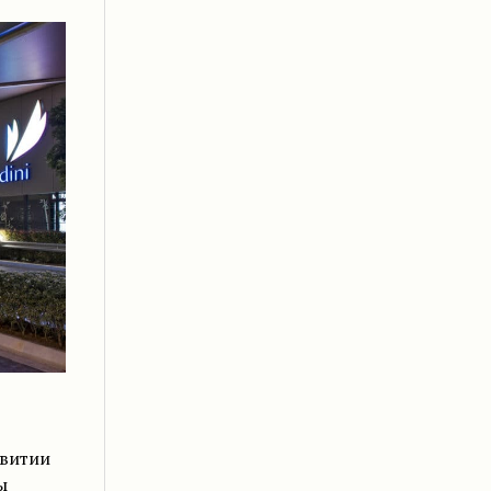
звитии
ы