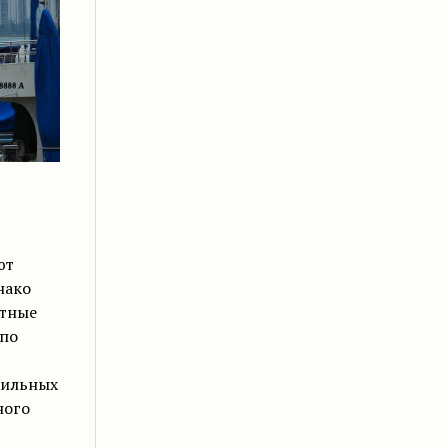
ют
нако
нтные
по
сильных
ного