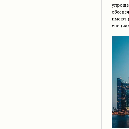
упроще
обеспе
имеют 
специал