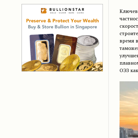
Ключево
частнос
скорост
строите
время в
таможе
улучшен
плавно
ОЭЗ как