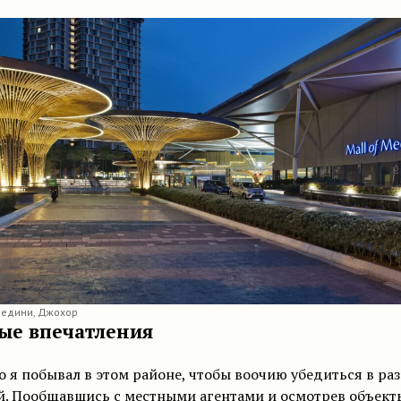
едини, Джохор
ые впечатления
 я побывал в этом районе, чтобы воочию убедиться в ра
й. Пообщавшись с местными агентами и осмотрев объект