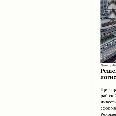
Джохор-Ба
Реше
логи
Предпр
рабоче
инвести
сформир
Рекоме