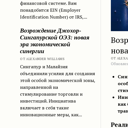
финансовой системе. Вам
понадобится EIN (Employer
Identification Number) от IRS,...
Возрождение Джохор-
Сингапурской ОЭЗ: новая
Воз
эра экономической
нова
синергии
ОТ ALEXA
ОТ ALEXANDER WILLIAMS
Обновлен
Сингапур и Малайзия
объединили усилия для создания
Син
этой особой экономической зоны,
осо
направленной на
сти
стимулирование торговли и
Ини
инвестиций. Инициатива
как
включает в себя такие
тра
инновационные меры, как...
Реал