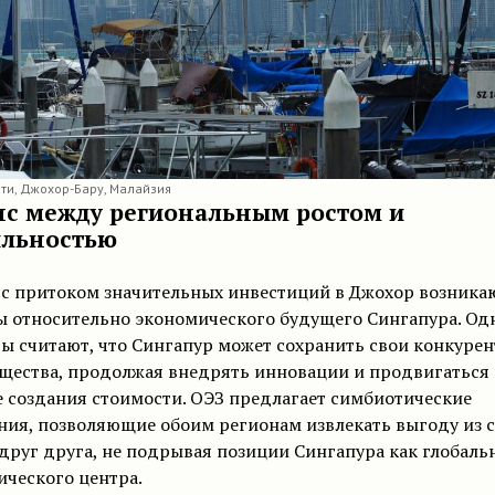
ти, Джохор-Бару, Малайзия
нс между региональным ростом и
ильностью
 с притоком значительных инвестиций в Джохор возника
ы относительно экономического будущего Сингапура. Од
ы считают, что Сингапур может сохранить свои конкуре
щества, продолжая внедрять инновации и продвигаться 
 создания стоимости. ОЭЗ предлагает симбиотические
ния, позволяющие обоим регионам извлекать выгоду из 
друг друга, не подрывая позиции Сингапура как глобаль
ческого центра.