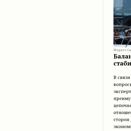
Форест-Си
Бала
стаб
В связи
вопрос
эксперт
преиму
цепочке
отноше
сторон 
экономи