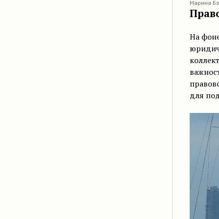
Марина Бэ
Прав
На фон
юридич
коллект
важност
правово
для под