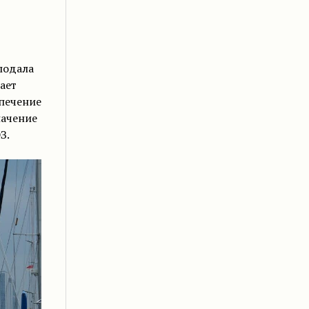
подала
ает
печение
начение
З.