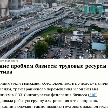
ру, Малайзия
ние проблем бизнеса: трудовые ресурсы
стика
иниматели выражают обеспокоенность по поводу налич
й силы, трансграничного перемещения и содействия
циям в ОЭЗ. Сингапурская федерация бизнеса (
SBF
)
овала рабочую группу для решения этих вопросов.
ндации включают гармонизацию трудового законодатель