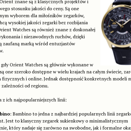
Orient znane są z klasycznych projektów i
ego stosunku jakości do ceny. Są one
nym wyborem dla miłośników zegarków,
hcą wysokiej jakości zegarki bez rozbijania
Orient Watches są również znane z doskonałej
wykonania i niezawodnych ruchów, dzięki
ą zaufaną marką wśród entuzjastów
w.
 gdy Orient Watches są głównie wykonane w
 są one szeroko dostępne w wielu krajach na całym świecie, z
 fizycznych i online. Jednak dostępność konkretnych modeli m
 zależności od regionu.
a z ich najpopularniejszych linii:
bino
: Bambino to jedna z najbardziej popularnych linii zegar
nt. Jest to klasyczny zegarek sukienkowy o minimalistycznym
nie, który nadaje się zarówno na swobodne, jak i formalne okaz