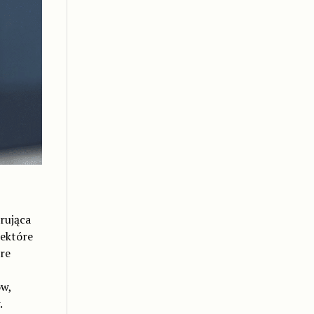
rująca
iektóre
re
w,
.