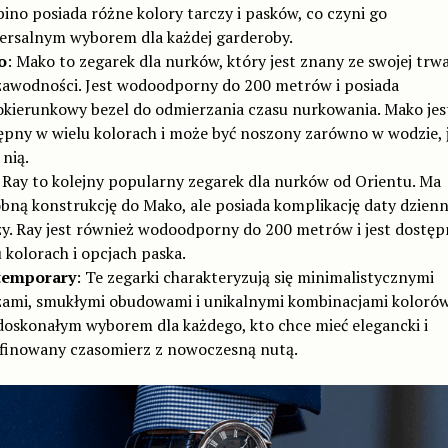
ino posiada różne kolory tarczy i pasków, co czyni go
ersalnym wyborem dla każdej garderoby.
o
: Mako to zegarek dla nurków, który jest znany ze swojej trwa
ezawodności. Jest wodoodporny do 200 metrów i posiada
okierunkowy bezel do odmierzania czasu nurkowania. Mako jes
ępny w wielu kolorach i może być noszony zarówno w wodzie, j
nią.
 Ray to kolejny popularny zegarek dla nurków od Orientu. Ma
bną konstrukcję do Mako, ale posiada komplikację daty dzienn
zy. Ray jest również wodoodporny do 200 metrów i jest dostę
 kolorach i opcjach paska.
temporary
: Te zegarki charakteryzują się minimalistycznymi
zami, smukłymi obudowami i unikalnymi kombinacjami kolorów
doskonałym wyborem dla każdego, kto chce mieć elegancki i
finowany czasomierz z nowoczesną nutą.