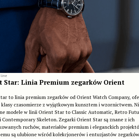
 line
t Star: Linia Premium zegarków Orient
Star to linia premium zegarków od Orient Watch Company, ofe
j klasy czasomierze z wyjątkowym kunsztem i wzornictwem. N
e modele w linii Orient Star to Classic Automatic, Retro Futu
 Contemporary Skeleton. Zegarki Orient Star są znane z ich
kowanych ruchów, materiałów premium i eleganckich projektó
zemu są ulubione wśród kolekcjonerów i entuzjastów zegarków