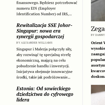
finansowego. Będziesz potrzebować
numeru EIN (Employer
Identification Number) od IRS,...
Rewitalizacja SSE Johor-
Zega
Singapur: nowa era
synergii gospodarczej
BY DANNY 
Orient 
BY ALEXANDER WILLIAMS
wysokie
Singapur i Malezja połączyły siły,
zaangaż
aby rozwinąć tę specjalną strefę
popular
ekonomiczną, mającą na celu
asortym
pobudzenie handlu i inwestycji.
kwarcow
Inicjatywa obejmuje innowacyjne
doskona
środki, takie jak podróżowanie...
Estonia: Od sowieckiego
dziedzictwa do cyfrowego
lidera