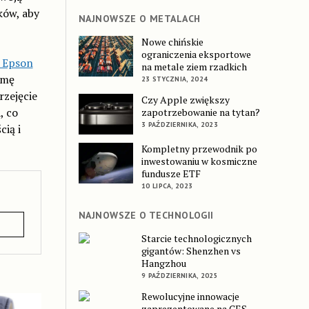
ków, aby
NAJNOWSZE O METALACH
Nowe chińskie
ograniczenia eksportowe
o Epson
na metale ziem rzadkich
amę
23 STYCZNIA, 2024
rzejęcie
Czy Apple zwiększy
, co
zapotrzebowanie na tytan?
3 PAŹDZIERNIKA, 2023
ią i
Kompletny przewodnik po
inwestowaniu w kosmiczne
fundusze ETF
10 LIPCA, 2023
NAJNOWSZE O TECHNOLOGII
Starcie technologicznych
gigantów: Shenzhen vs
Hangzhou
9 PAŹDZIERNIKA, 2025
Rewolucyjne innowacje
zaprezentowane na CES