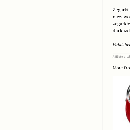
Zegarki 
niezawo
zegarków
dla każd
Publishe
Affiliate dis
More fr