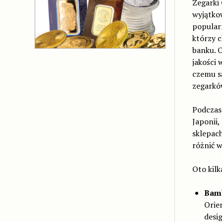
Zegarki 
wyjątkow
popular
którzy c
banku. 
jakości 
czemu s
zegarkó
Podczas
Japonii,
sklepach
różnić w
Oto kilk
Bam
Orie
desig