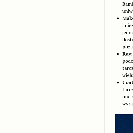
Bamb
uniw
Mak
i ni
jedn
dost
poza 
Ray
:
podo
tarc
wielu
Con
tarc
one 
wyra