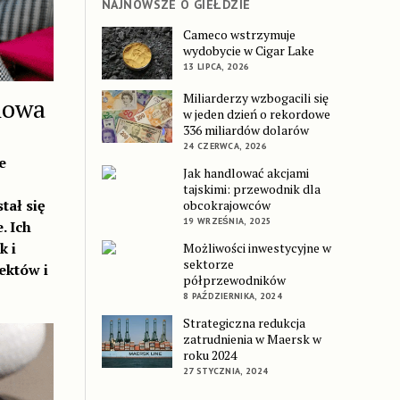
NAJNOWSZE O GIEŁDZIE
Cameco wstrzymuje
wydobycie w Cigar Lake
13 LIPCA, 2026
Miliarderzy wzbogacili się
nowa
w jeden dzień o rekordowe
336 miliardów dolarów
24 CZERWCA, 2026
e
Jak handlować akcjami
tajskimi: przewodnik dla
tał się
obcokrajowców
19 WRZEŚNIA, 2025
. Ich
k i
Możliwości inwestycyjne w
sektorze
ektów i
półprzewodników
8 PAŹDZIERNIKA, 2024
Strategiczna redukcja
zatrudnienia w Maersk w
roku 2024
27 STYCZNIA, 2024