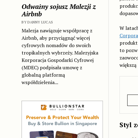
Odważny sojusz Malezji z
produkc
Airbnb
dopasowa
BY DANNY LUCAS
W latac
Malezja nawiązuje współpracę z
Corpora
Airbnb, aby przyciągnąć więcej
produktó
cyfrowych nomadów do swoich
to pozwo
tropikalnych wybrzeży. Malezyjska
zaowoco
Korporacja Gospodarki Cyfrowej
większą
(MDEC) podpisała umowę z
globalną platformą
współdzielenia...
Styl 