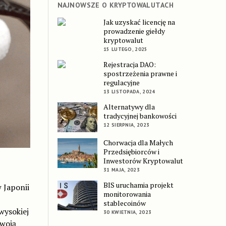
NAJNOWSZE O KRYPTOWALUTACH
Jak uzyskać licencję na
prowadzenie giełdy
kryptowalut
15 LUTEGO, 2025
Rejestracja DAO:
spostrzeżenia prawne i
regulacyjne
13 LISTOPADA, 2024
Alternatywy dla
tradycyjnej bankowości
12 SIERPNIA, 2023
Chorwacja dla Małych
Przedsiębiorców i
Inwestorów Kryptowalut
31 MAJA, 2023
BIS uruchamia projekt
 Japonii
monitorowania
stablecoinów
wysokiej
30 KWIETNIA, 2023
swoją