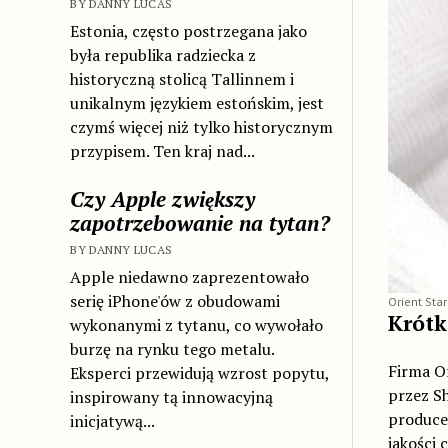
BY DANNY LUCAS
Estonia, często postrzegana jako
była republika radziecka z
historyczną stolicą Tallinnem i
unikalnym językiem estońskim, jest
czymś więcej niż tylko historycznym
przypisem. Ten kraj nad...
Czy Apple zwiększy
zapotrzebowanie na tytan?
BY DANNY LUCAS
Apple niedawno zaprezentowało
serię iPhone'ów z obudowami
Orient Sta
Krótk
wykonanymi z tytanu, co wywołało
burzę na rynku tego metalu.
Firma O
Eksperci przewidują wzrost popytu,
przez Sh
inspirowany tą innowacyjną
producen
inicjatywą...
jakości