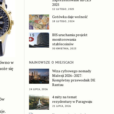
2025
12 LUTEGO, 2025
Gotówka daje wolność
18 LUTEGO, 2024
BIS uruchamia projekt
monitorowania
stablecoinów
30 KWIETNIA, 2023
arówno w
NAJNOWSZE O MIEJSCACH
oże się
Wiza cyfrowego nomady
Malezji 2026–2027:
Kompletny przewodnik DE
Rantau
24 LIPCA, 2026
4 mity na temat
ków
rezydentury w Paragwaju
21 LIPCA, 2026
je.