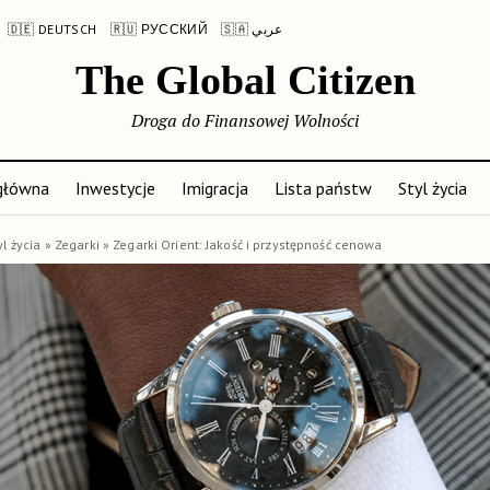
🇩🇪 DEUTSCH
🇷🇺 РУССКИЙ
🇸🇦 عربي
The Global Citizen
Droga do Finansowej Wolności
główna
Inwestycje
Imigracja
Lista państw
Styl życia
yl życia
»
Zegarki
»
Zegarki Orient: Jakość i przystępność cenowa