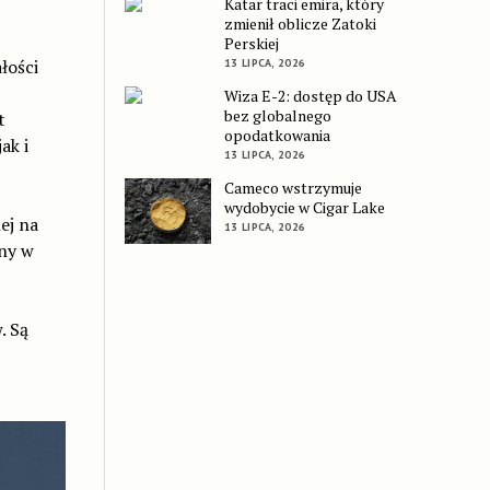
Katar traci emira, który
zmienił oblicze Zatoki
Perskiej
łości
13 LIPCA, 2026
Wiza E-2: dostęp do USA
bez globalnego
t
opodatkowania
ak i
13 LIPCA, 2026
Cameco wstrzymuje
wydobycie w Cigar Lake
ej na
13 LIPCA, 2026
pny w
. Są