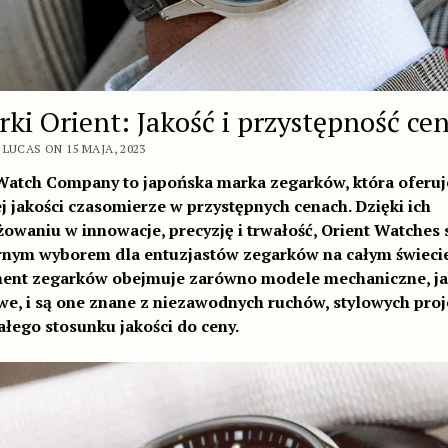
rki Orient: Jakość i przystępność ce
LUCAS ON 15 MAJA, 2023
Watch Company to japońska marka zegarków, która oferuj
j jakości czasomierze w przystępnych cenach. Dzięki ich
owaniu w innowacje, precyzję i trwałość, Orient Watches s
nym wyborem dla entuzjastów zegarków na całym świecie
ent zegarków obejmuje zarówno modele mechaniczne, ja
e, i są one znane z niezawodnych ruchów, stylowych proj
łego stosunku jakości do ceny.