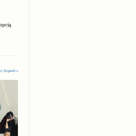
 opcją
in Zegarki »