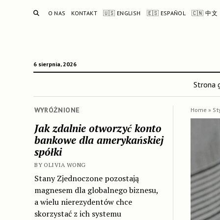
SEARCH
O NAS
KONTAKT
🇺🇸 ENGLISH
🇪🇸 ESPAÑOL
🇨🇳 中文
6 sierpnia, 2026
Strona 
WYRÓŻNIONE
Home
»
St
Jak zdalnie otworzyć konto
bankowe dla amerykańskiej
spółki
BY OLIVIA WONG
Stany Zjednoczone pozostają
magnesem dla globalnego biznesu,
a wielu nierezydentów chce
skorzystać z ich systemu