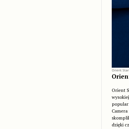
Orient Star
Orien
Orient 
wysokie
popularn
Camera i
skompli
dzięki c