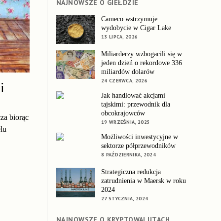
NAJNOWSZE O GIEŁDZIE
Cameco wstrzymuje
wydobycie w Cigar Lake
13 LIPCA, 2026
Miliarderzy wzbogacili się w
jeden dzień o rekordowe 336
miliardów dolarów
24 CZERWCA, 2026
i
Jak handlować akcjami
tajskimi: przewodnik dla
obcokrajowców
za biorąc
19 WRZEŚNIA, 2025
lu
Możliwości inwestycyjne w
sektorze półprzewodników
8 PAŹDZIERNIKA, 2024
Strategiczna redukcja
zatrudnienia w Maersk w roku
2024
27 STYCZNIA, 2024
NAJNOWSZE O KRYPTOWALUTACH