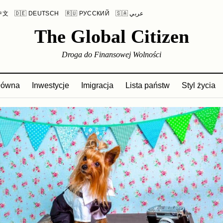
 中文
🇩🇪 DEUTSCH
🇷🇺 РУССКИЙ
🇸🇦 عربي
The Global Citizen
Droga do Finansowej Wolności
główna
Inwestycje
Imigracja
Lista państw
Styl życia