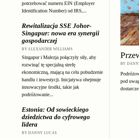
potrzebować numeru EIN (Employer
Identification Number) od IRS,...
Rewitalizacja SSE Johor-
Singapur: nowa era synergii
gospodarczej
BY ALEXANDER WILLIAMS
Przew
Singapur i Malezja połączyły siły, aby
BY DANNY
rozwinąć tę specjalną strefę
ekonomiczną, mającą na celu pobudzenie
Podróżow
handlu i inwestycji. Inicjatywa obejmuje
pod uwagę
innowacyjne środki, takie jak
dostarcze
podróżowanie...
Estonia: Od sowieckiego
dziedzictwa do cyfrowego
lidera
BY DANNY LUCAS