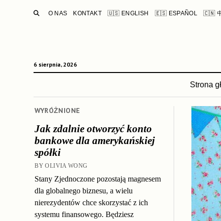
SEARCH
O NAS
KONTAKT
🇺🇸 ENGLISH
🇪🇸 ESPAÑOL
🇨🇳
6 sierpnia, 2026
Strona 
WYRÓŻNIONE
Jak zdalnie otworzyć konto
bankowe dla amerykańskiej
spółki
BY OLIVIA WONG
Stany Zjednoczone pozostają magnesem
dla globalnego biznesu, a wielu
nierezydentów chce skorzystać z ich
systemu finansowego. Będziesz