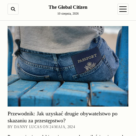
The Global Citizen
SEARCH
open m
10 sierpnia, 2026
Przewodnik: Jak uzyskać drugie obywatelstwo po
skazaniu za przestępstwo?
BY DANNY LUCAS ON 24 MAJA, 2024