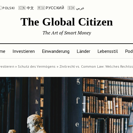
 POLSKI
🇨🇳 中文
🇷🇺 РУССКИЙ
🇸🇦 عربي
The Global Citizen
The Art of Smart Money
me
Investieren
Einwanderung
Länder
Lebensstil
Pod
vestieren
»
Schutz des Vermögens
»
Zivilrecht vs. Common Law: Welches Rechtss