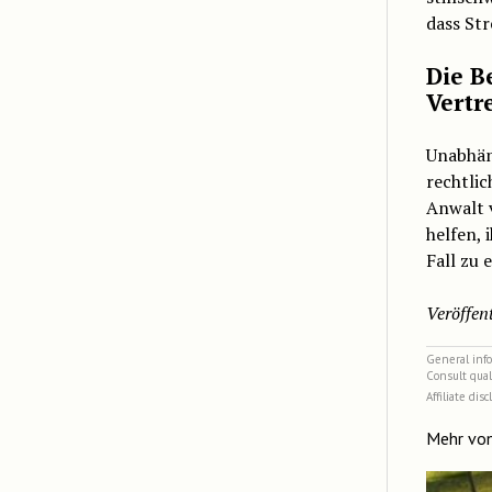
dass Str
Die B
Vertr
Unabhän
rechtlic
Anwalt 
helfen, 
Fall zu 
Veröffent
General infor
Consult qual
Affiliate dis
Mehr vo