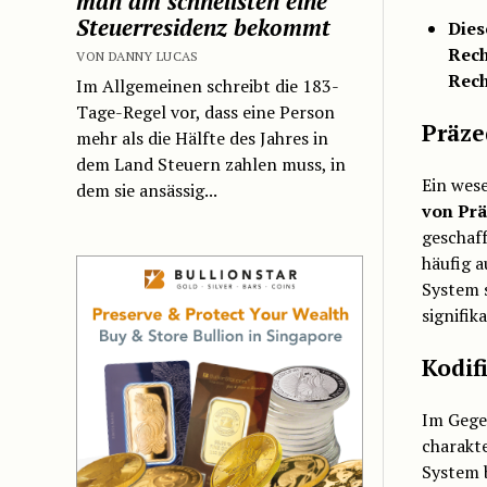
man am schnellsten eine
Steuerresidenz bekommt
Dies
Rech
VON DANNY LUCAS
Rech
Im Allgemeinen schreibt die 183-
Tage-Regel vor, dass eine Person
Präze
mehr als die Hälfte des Jahres in
dem Land Steuern zahlen muss, in
Ein wes
dem sie ansässig...
von Prä
geschaff
häufig a
System s
signifik
Kodif
Im Gegen
charakte
System b