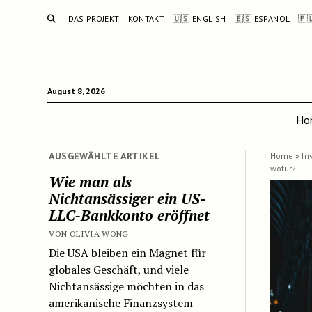
SUCHE
DAS PROJEKT
KONTAKT
🇺🇸 ENGLISH
🇪🇸 ESPAÑOL
🇵
August 8, 2026
Ho
AUSGEWÄHLTE ARTIKEL
Home
»
In
wofür?
Wie man als
Nichtansässiger ein US-
LLC-Bankkonto eröffnet
VON OLIVIA WONG
Die USA bleiben ein Magnet für
globales Geschäft, und viele
Nichtansässige möchten in das
amerikanische Finanzsystem