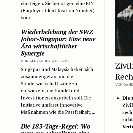
einsteigen. Sie benötigen eine EIN
(Employer Identification Number)
vom...
Wiederbelebung der SWZ
Johor-Singapur: Eine neue
Ära wirtschaftlicher
Synergie
VON ALEXANDER WILLIAMS
Zivi
Singapur und Malaysia haben sich
Rech
zusammengetan, um die
Sonderwirtschaftszone zu
VON DANN
entwickeln, die Handel und
Investitionen ankurbeln soll. Die
Die 
Initiative umfasst innovative
Zivi
Maßnahmen wie die Passfreiheit,...
rech
rich
Die 183-Tage-Regel: Wo
Vert