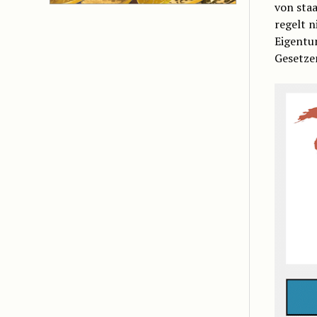
von staa
regelt n
Eigentu
Gesetzen