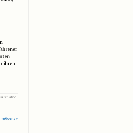
en
fahrener
enten
ür ihren
ur situation.
Vermögens »