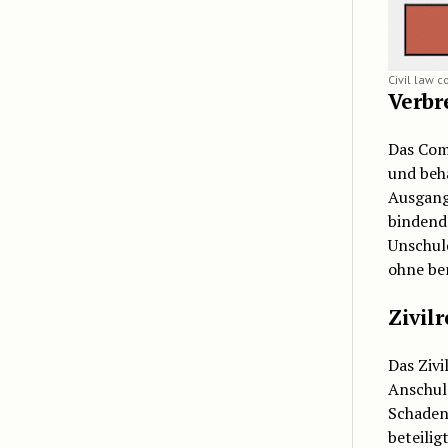
Civil law
Verbr
Das Comm
und beh
Ausgang
bindende
Unschuld
ohne ber
Zivil
Das Zivi
Anschuld
Schadens
beteilig