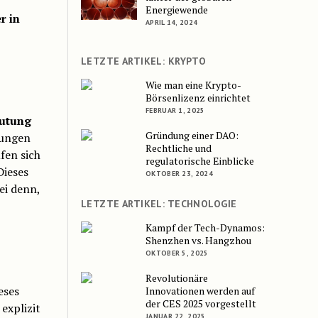
Energiewende
r in
APRIL 14, 2024
LETZTE ARTIKEL: KRYPTO
Wie man eine Krypto-
Börsenlizenz einrichtet
FEBRUAR 1, 2025
eutung
Gründung einer DAO:
dungen
Rechtliche und
fen sich
regulatorische Einblicke
Dieses
OKTOBER 23, 2024
ei denn,
LETZTE ARTIKEL: TECHNOLOGIE
Kampf der Tech-Dynamos:
Shenzhen vs. Hangzhou
OKTOBER 5, 2025
Revolutionäre
eses
Innovationen werden auf
der CES 2025 vorgestellt
explizit
JANUAR 22, 2025