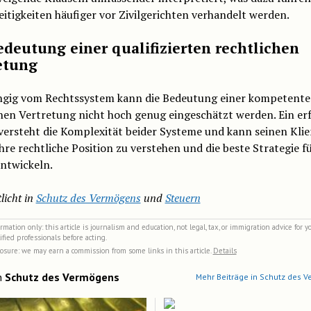
eitigkeiten häufiger vor Zivilgerichten verhandelt werden.
edeutung einer qualifizierten rechtlichen
etung
gig vom Rechtssystem kann die Bedeutung einer kompetent
hen Vertretung nicht hoch genug eingeschätzt werden. Ein er
versteht die Komplexität beider Systeme und kann seinen Kli
ihre rechtliche Position zu verstehen und die beste Strategie f
entwickeln.
licht in
Schutz des Vermögens
und
Steuern
mation only: this article is journalism and education, not legal, tax, or immigration advice for yo
ified professionals before acting.
closure: we may earn a commission from some links in this article.
Details
n
Schutz des Vermögens
Mehr Beiträge in Schutz des 