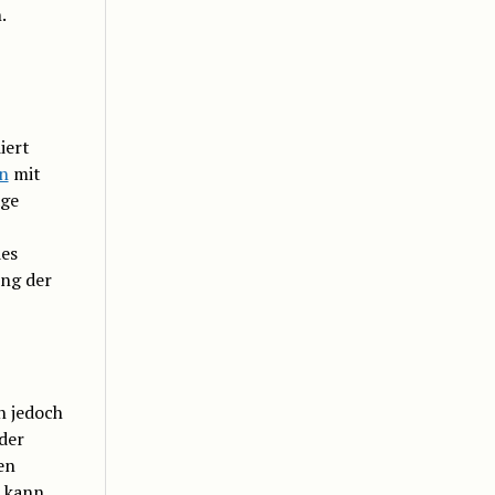
.
iert
n
mit
age
des
ng der
n jedoch
der
en
 kann,