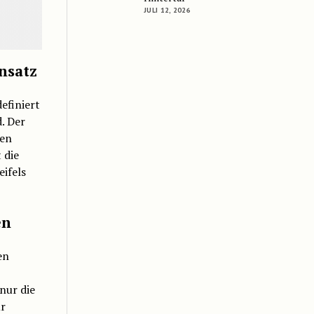
JULI 12, 2026
nsatz
efiniert
. Der
den
 die
ifels
en
en
nur die
ür