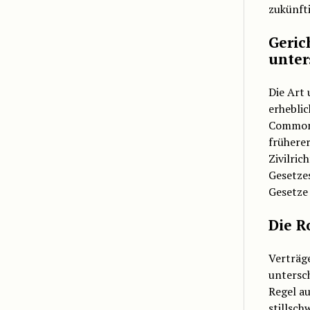
zukünft
Geric
unter
Die Art 
erhebli
Common 
frühere
Zivilric
Gesetze
Gesetze
Die R
Verträge
untersc
Regel au
stillsch