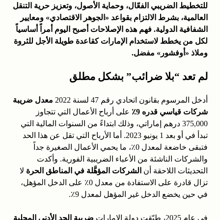
للتخطيط الضريبي الفعّال، وحماية الأصول، وتعزيز حرية التنقل
العالمية، بشرط الالتزام بقواعد «الجوهر الاقتصادي» ومعايير
الشفافية الدولية. فهم هذه الإصلاحات أصبح اليوم أمراً أساسياً
لكل من يخطط لاستخدام الإمارات كقاعدة طويلة الأجل للثروة
وملاذ «أوفشور» مفضل.
لم تعد “بلا ضرائب” بشكل مطلق
أدخل المرسوم بقانون اتحادي رقم 47 لسنة 2022
معدل ضريبة
شركات قياسي قدره 9٪
على أرباح الأعمال التي تتجاوز
375,000 درهم إماراتي، وذلك ابتداءً من السنوات المالية التي
تبدأ في أو بعد 1 يونيو 2023. أما الأرباح التي تقل عن هذا الحد
فتبقى خاضعة لمعدل 0٪، ما يحمي الأعمال الصغيرة جداً
والشركات الناشئة من الأعباء الضريبية الفورية. وأكدت
التحديثات اللاحقة أن
الشركات المؤهَّلة في المناطق الحرة
لا
تزال قادرة على الاستفادة من معدل 0٪ على الدخل المؤهل،
في حين يخضع الدخل غير المؤهل لمعدل 9٪.
في عام 2025، طبّقت دولة الإمارات
ضريبة الحد الأدنى المحلية