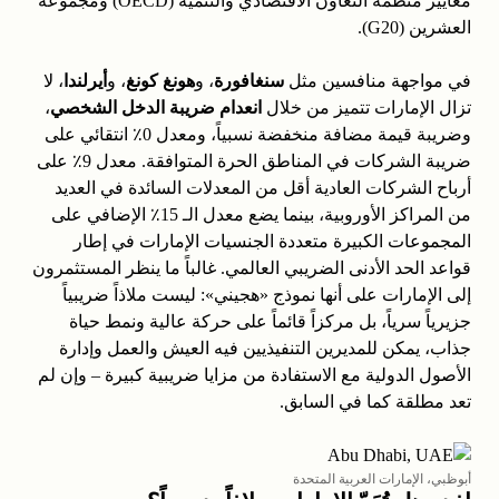
معايير منظمة التعاون الاقتصادي والتنمية (OECD) ومجموعة
العشرين (G20).
في مواجهة منافسين مثل
سنغافورة
، و
هونغ كونغ
، و
أيرلندا
، لا
تزال الإمارات تتميز من خلال
انعدام ضريبة الدخل الشخصي
،
وضريبة قيمة مضافة منخفضة نسبياً، ومعدل 0٪ انتقائي على
ضريبة الشركات في المناطق الحرة المتوافقة. معدل 9٪ على
أرباح الشركات العادية أقل من المعدلات السائدة في العديد
من المراكز الأوروبية، بينما يضع معدل الـ 15٪ الإضافي على
المجموعات الكبيرة متعددة الجنسيات الإمارات في إطار
قواعد الحد الأدنى الضريبي العالمي. غالباً ما ينظر المستثمرون
إلى الإمارات على أنها نموذج «هجيني»: ليست ملاذاً ضريبياً
جزيرياً سرياً، بل مركزاً قائماً على حركة عالية ونمط حياة
جذاب، يمكن للمديرين التنفيذيين فيه العيش والعمل وإدارة
الأصول الدولية مع الاستفادة من مزايا ضريبية كبيرة – وإن لم
تعد مطلقة كما في السابق.
أبوظبي، الإمارات العربية المتحدة