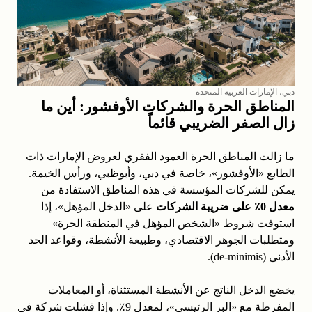
دبي، الإمارات العربية المتحدة
المناطق الحرة والشركات الأوفشور: أين ما
زال الصفر الضريبي قائماً
ما زالت المناطق الحرة العمود الفقري لعروض الإمارات ذات
الطابع «الأوفشور»، خاصة في دبي، وأبوظبي، ورأس الخيمة.
يمكن للشركات المؤسسة في هذه المناطق الاستفادة من
معدل 0٪ على ضريبة الشركات
على «الدخل المؤهل»، إذا
استوفت شروط «الشخص المؤهل في المنطقة الحرة»
ومتطلبات الجوهر الاقتصادي، وطبيعة الأنشطة، وقواعد الحد
الأدنى (de‑minimis).
يخضع الدخل الناتج عن الأنشطة المستثناة، أو المعاملات
المفرطة مع «البر الرئيسي»، لمعدل 9٪. وإذا فشلت شركة في