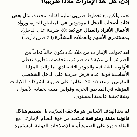
إذن، هل تُعَدّ الإمارات ملاذاً ضريبياً؟
نعم، ولكن مع تخطيط ضريبي سليم لفئات محددة، مثل
بعض
فئات أصحاب الدخل
الموجودين في المناطق الحرة، و
رواد
الأعمال الأفراد
و
العمال عن بُعد
(0٪ ضريبة على الدخل)،
و
مستثمري الأسهم والعملات المشفَّرة
(0٪ ضريبة أيضاً).
لقد تحولت الإمارات من ملاذ يكاد يكون خالياً تماماً من
الضرائب إلى ولاية ذات ضرائب منخفضة متطورة تعطي
الأولوية للشفافية والجوهر الاقتصادي. ما زالت المزايا
الأساسية قوية: عدم فرض ضريبة على الدخل الشخصي
للمقيمين، ومعدلات 0٪ انتقائية على ضريبة الشركات للكيانات
المؤهلة في المناطق الحرة، وقوانين متينة لحماية الأصول،
وبنية تحتية عالمية المستوى.
لم يعد الهدف الأساس هو ملاحقة السرّية، بل
تصميم هياكل
قانونية متينة ومتوافقة
تستفيد من قوة النظام الإماراتي مع
البقاء قادرة على الصمود أمام الإصلاحات الدولية المستمرة.