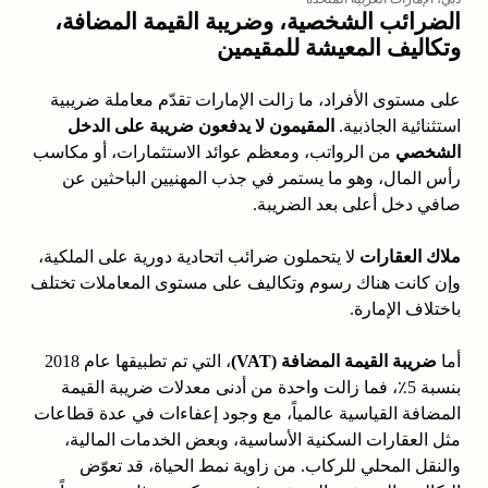
الضرائب الشخصية، وضريبة القيمة المضافة،
وتكاليف المعيشة للمقيمين
على مستوى الأفراد، ما زالت الإمارات تقدّم معاملة ضريبية
استثنائية الجاذبية.
المقيمون لا يدفعون ضريبة على الدخل
الشخصي
من الرواتب، ومعظم عوائد الاستثمارات، أو مكاسب
رأس المال، وهو ما يستمر في جذب المهنيين الباحثين عن
صافي دخل أعلى بعد الضريبة.
ملاك العقارات
لا يتحملون ضرائب اتحادية دورية على الملكية،
وإن كانت هناك رسوم وتكاليف على مستوى المعاملات تختلف
باختلاف الإمارة.
أما
ضريبة القيمة المضافة (VAT)
، التي تم تطبيقها عام 2018
بنسبة 5٪، فما زالت واحدة من أدنى معدلات ضريبة القيمة
المضافة القياسية عالمياً، مع وجود إعفاءات في عدة قطاعات
مثل العقارات السكنية الأساسية، وبعض الخدمات المالية،
والنقل المحلي للركاب. من زاوية نمط الحياة، قد تعوّض