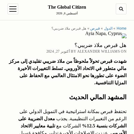
The Global Citizen
en menu
SEARCH
أغسطس 6, 2026
Home
»
الدول
»
قبرص
»
هل قبرص ملاذ ضريبي؟
هل قبرص ملاذ ضريبي؟
BY ALEXANDER WILLIAMS ON أكتوبر 27, 2024
شهدت قبرص تحولاً ملحوظاً من ملاذ ضريبي تقليدي إلى مركز
مالي متطور في الاتحاد الأوروبي.
تسلط التغييرات الأخيرة
الضوء على تطورها نحو الامتثال العالمي مع الحفاظ على
المزايا التنافسية.
المشهد المالي الحديث
تحتفظ قبرص بمكانة استراتيجية في التمويل الدولي على
الرغم من التغييرات التنظيمية. يجذب
معدل الضريبة على
الشركات بنسبة 12.5%
الشركات مع
تلبية معايير الاتحاد
الأوروبي
. عززت الإصلاحات الأخيرة تدابير مكافحة غسيل