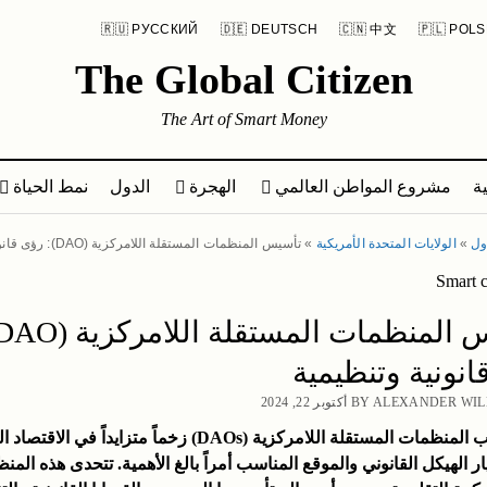
🇷🇺 РУССКИЙ
🇩🇪 DEUTSCH
🇨🇳 中文
🇵🇱 POLS
The Global Citizen
The Art of Smart Money
ة
مشروع المواطن العالمي
الهجرة
الدول
نمط الحياة
ول
»
الولايات المتحدة الأمريكية
»
تأسيس المنظمات المستقلة اللامركزية (DAO)
نونية وتنظيمية
BY ALEXAND أكتوبر 22, 2024
مع اكتساب المنظمات المستقلة اللامركزية (DAOs) زخماً متزايداً في ا
ر الهيكل القانوني والموقع المناسب أمراً بالغ الأهمية. تتحدى هذه المن