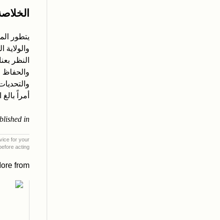
الخلاصة
يتطور الم
والولاية ا
النظر بعنا
والحفاظ ع
والتحديات
أمراً بالغ
blished in
dvice for your
before acting.
ore from