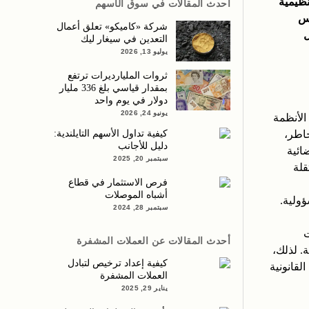
نظيمية
أحدث المقالات في سوق الأسهم
يس
شركة «كاميكو» تعلق أعمال
ل
التعدين في سيغار ليك
يوليو 13, 2026
ثروات المليارديرات ترتفع
بمقدار قياسي بلغ 336 مليار
دولار في يوم واحد
يونيو 24, 2026
الأنظمة
خاطر،
كيفية تداول الأسهم التايلندية:
دليل للأجانب
ائية
سبتمبر 20, 2025
قلة
فرص الاستثمار في قطاع
أشباه الموصلات
ؤولية.
سبتمبر 28, 2024
ت
أحدث المقالات عن العملات المشفرة
. لذلك،
كيفية إعداد ترخيص لتبادل
لقانونية
العملات المشفرة
يناير 29, 2025