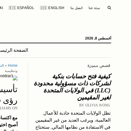
SEARCH
نبذة عنا
اتصل بنا
🇺🇸 ENGLISH
🇪🇸 ESPAÑOL
KI
أغسطس 8, 2026
الصفحة الرئيسي
قصص مميزة
Home
»
الد
وتنظيمية
كيفية فتح حسابات بنكية
لشركات ذات مسؤولية محدودة
(LLC) في الولايات المتحدة
لغير المقيمين
رؤى قا
BY OLIVIA WONG
ER WILLIAMS ON
تظل الولايات المتحدة جاذبة للأعمال
العالمية، ويرغب العديد من غير المقيمين
أصبح اختيا
في الاستفادة من نظامها المالي. ستحتاج