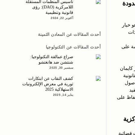
تأسيس المنظمات المستقلة
دودة
اللامركزية (DAO): رؤى
قانونية وتنظيمية
أكتوبر 22, 2024
ستقلة اللامركزية كشركة ذات مسؤولية محدودة (LLC) هو خيار
ذات
أحدث المقالات عن المعادن الثمينة
مة على
أحدث المقالات عن التكنولوجيا
صراع عمالقة التكنولوجيا:
شنتشن ضد هانغتشو
كايمان
سبتمبر 30, 2025
نونية
كشف النقاب عن ابتكارات
أصول
ثورية في معرض الإلكترونيات
الاستهلاكية 2025
يد
يناير 14, 2025
حفاظ على
كزية
ت قضائية