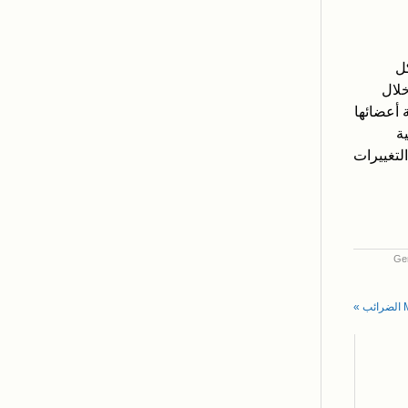
ل
خلال
 أعضائها
ة
لتغييرات
Gen
»