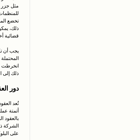
مثل جزر م
للمنظمات 
تخضع المن
ذلك، يمكن
قضائية أخ
يجب أن تك
المحتملة 
انخرطت ال
ذلك إلى ا
دور الع
تُعد العق
أتمتة عمل
بالعقود ا
الشركة ذا
على البلوك