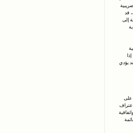
ضريبية
 قد
 إلى
ة
ة
ذا
د يؤدي
 على
اعتراف
تفاقية
ائمة