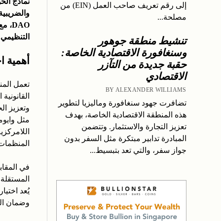
نماذج الحو
إلى رقم تعريف صاحب العمل (EIN) من
والضريبية
مصلحة...
DAO،
التنظيمي.
تنشيط منطقة جوهور
وسنغافورة الاقتصادية الخاصة:
أهمية اخ
حقبة جديدة من التآزر
الاقتصادي
تعمل المن
BY ALEXANDER WILLIAMS
القانونية 
تضافرت جهود سنغافورة وماليزيا لتطوير
وتعزيز الح
هذه المنطقة الاقتصادية الخاصة، بهدف
مثل وايوم
تعزيز التجارة والاستثمار. وتتضمن
اللامركزية
المبادرة تدابير مبتكرة مثل السفر بدون
المنظمات،
جواز سفر، والتي تعد بتبسيط...
في المقاب
المستقلة 
يُعد اختيا
وضمان الم