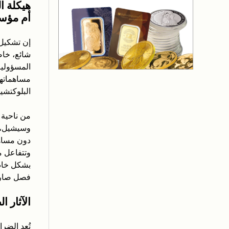
هيكلة ا
أم مؤس
شائع، خاص
المسؤولية
مساهماتهم
البلوكتشين
من ناحية 
وسيشيل، خي
دون مساهم
وتتفاعل م
بشكل خاص 
فصل صارم 
الآثار 
تُعد الضرا