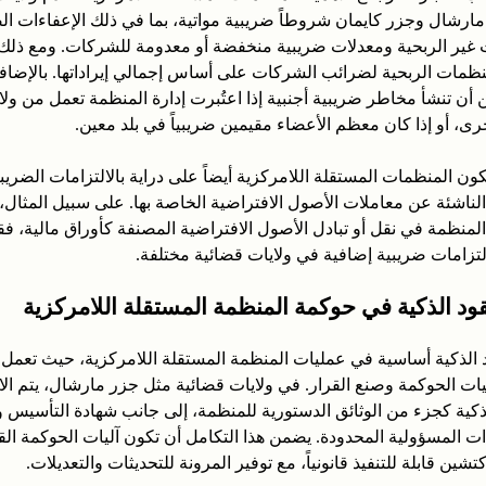
ارشال وجزر كايمان شروطاً ضريبية مواتية، بما في ذلك الإعفاءات ال
غير الربحية ومعدلات ضريبية منخفضة أو معدومة للشركات. ومع ذلك،
ظمات الربحية لضرائب الشركات على أساس إجمالي إيراداتها. بالإضافة
 أن تنشأ مخاطر ضريبية أجنبية إذا اعتُبرت إدارة المنظمة تعمل من ولاي
رى، أو إذا كان معظم الأعضاء مقيمين ضريبياً في بلد معين.
ون المنظمات المستقلة اللامركزية أيضاً على دراية بالالتزامات الضريبي
الناشئة عن معاملات الأصول الافتراضية الخاصة بها. على سبيل المثال، إ
منظمة في نقل أو تبادل الأصول الافتراضية المصنفة كأوراق مالية، فق
لتزامات ضريبية إضافية في ولايات قضائية مختلفة.
قود الذكية في حوكمة المنظمة المستقلة اللامركزية
ود الذكية أساسية في عمليات المنظمة المستقلة اللامركزية، حيث تعمل
يات الحوكمة وصنع القرار. في ولايات قضائية مثل جزر مارشال، يتم ال
لذكية كجزء من الوثائق الدستورية للمنظمة، إلى جانب شهادة التأسيس وا
ت المسؤولية المحدودة. يضمن هذا التكامل أن تكون آليات الحوكمة الق
تشين قابلة للتنفيذ قانونياً، مع توفير المرونة للتحديثات والتعديلات.