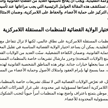
كمة التقليدية، ويجب أن يعالج تأسيسها العديد من القضايا القانونية والت
. تستكشف هذه المقالة العوامل الرئيسية التي يجب مراعاتها عند تأس
 مع التركيز على حماية الأعضاء، والحفاظ على اللامركزية، وضمان الامتثا
تيار الولاية القضائية للمنظمات المستقلة اللامركزية
ظمات المستقلة اللامركزية على نطاق عالمي، لكنها لا تزال تتفاعل مع 
التقليدية. يمكن أن يساعد اختيار الولاية القضائية المناسبة في تقليل الم
ماية القانونية، وضمان الكفاءة التشغيلية. سنّت العديد من الولايات القض
نغ (الولايات المتحدة) وجزر مارشال تشريعات خاصة بالمنظمات المست
، مما يجعلها خيارات جذابة. توفر هذه المناطق الشخصية القانونية لهذه
 مما يسمح لها بإبرام العقود وامتلاك الأصول وحماية الأعضاء من المس
ل، قد تعرّض الولايات القضائية التي لا تمتلك تشريعات خاصة بالمنظما
اللامركزية أعضاءها لمسؤولية غير محدودة، على غرار الشراكات العامة
ر موطن يتمتع باعتراف واضح بهذه المنظمات أمراً حيوياً لتجنب الشكوك ا
سؤولية المحدودة للأعضاء.