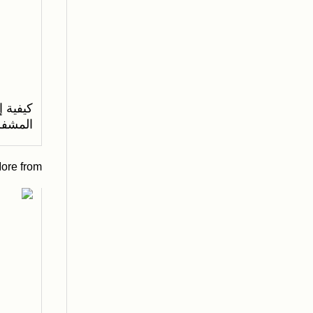
كيفية إ
المشفر
ore from