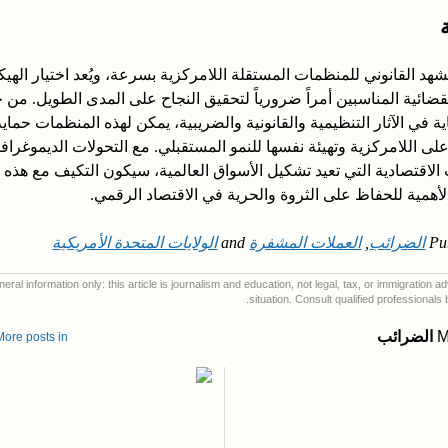
شهد القانوني للمنظمات المستقلة اللامركزية بسرعة، ويُعد اختيار الهيك
لقضائية المناسبين أمراً ضرورياً لتحقيق النجاح على المدى الطويل. من 
ية في الآثار التنظيمية والقانونية والضريبية، يمكن لهذه المنظمات حماية
لى اللامركزية وتهيئة نفسها للنمو المستقبلي. مع التحولات الديموغرافي
 الاقتصادية التي تعيد تشكيل الأسواق العالمية، سيكون التكيف مع هذه ا
 الأهمية للحفاظ على الثروة والحرية في الاقتصاد الرقمي.
Pu
الضرائب
,
العملات المشفرة
and
الولايات المتحدة الأمريكية
eral information only: this article is journalism and education, not legal, tax, or immigration a
situation. Consult qualified professionals 
M
الضرائب
More posts in الضرائب 