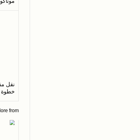
موناكو
نقل مق
خطوة ا
ore from