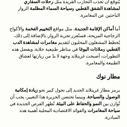
يُتوقع أن تجذب التجارب الفريدة مثل
رحلات السفاري
لمشاهدة الشفق القطبي
و
سياحة السماء المظلمة
الزوار
الباحثين عن المغامرة.
أما
أماكن الإقامة الجديدة
، مثل مواقع
التخييم الفخمة
والأكواخ
الزجاجية المريحة، فستُعزز تجربة الزوار. بالإضافة إلى ذلك،
يُخطط المشغلون المحليون لتقديم
مغامرات لمشاهدة الدب
القطبي
و
ملاذات اليوغا
في مناظر طبيعية خلابة. وبفضل هذه
التطورات، أصبحت غرينلاند وجهة لا بدّ من زيارتها لعشاق
الطبيعة والمغامرة.
مطار نوك
يرمز مطار غرينلاند الجديد إلى تحول كبير نحو
زيادة إمكانية
الوصول والسياحة
. وبينما تحتضن الجزيرة هذا التغيير، يجب أن
تُوازن بين
النمو والحفاظ على البيئة
. تُظهر الفرص الجديدة في
سياحة المغامرات
والفوائد الاقتصادية المحلية أهمية هذه
المبادرة.