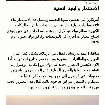
Greenland
الاستثمار والبنية التحتية
أمريكي
) في تحسين بنيتها التحتية. ويشمل هذا الاستثمار بناء
ثلاثة مطارات دولية
قادرة على استيعاب
طائرات الركاب
الكبيرة
.
مطار نوك
هو الأول بين هذه المطارات، في حين يُتوقع
افتتاح مطارات أخرى في
إليوليسات
و
كاكورتوك
بحلول عام
2026.
سابقاً، اعتمدت وسائل النقل في غرينلاند بشكل كبير على
القوارب والطائرات الصغيرة
بسبب
قصر مدارج الطائرات
. أما
الآن، فيُحسن المطار الجديد في نوك من إمكانية الوصول إلى
العاصمة ويربطها
بالطرق الدولية
. كان المسافرون يواجهون
صعوبات في الوصول إلى وجهاتهم، حيث كانوا غالباً ما
يضطرون للسفر عبر
قواعد جوية نائية
. يُقلل هذا التطوير الجديد
من وقت العبور ويُعزز من راحة الزوار الدوليين.