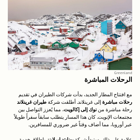
Greenland
الرحلات المباشرة
مع افتتاح المطار الجديد، بدأت شركات الطيران في تقديم
رحلات مباشرة
إلى غرينلاند. أطلقت شركة
طيران غرينلاند
رحلة مباشرة من
نوك إلى إكالويت
، مما يُعزز التواصل بين
مجتمعات الإنويت. كان هذا المسار يتطلب سابقاً سفراً طويلاً
عبر أوروبا، مما أضاف وقتاً غير ضروري للمسافرين.
علاوة على ذلك، ستبدأ شركة
يونايتد إيرلاينز
بإطلاق خدمة