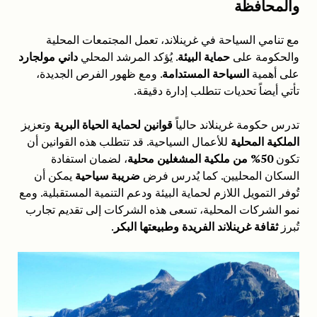
والمحافظة
مع تنامي السياحة في غرينلاند، تعمل المجتمعات المحلية
والحكومة على
حماية البيئة
. يُؤكد المرشد المحلي
داني مولجارد
على أهمية
السياحة المستدامة
. ومع ظهور الفرص الجديدة،
تأتي أيضاً تحديات تتطلب إدارة دقيقة.
تدرس حكومة غرينلاند حالياً
قوانين لحماية الحياة البرية
وتعزيز
الملكية المحلية
للأعمال السياحية. قد تتطلب هذه القوانين أن
تكون
50% من ملكية المشغلين محلية
، لضمان استفادة
السكان المحليين. كما يُدرس فرض
ضريبة سياحية
يمكن أن
تُوفر التمويل اللازم لحماية البيئة ودعم التنمية المستقبلية. ومع
نمو الشركات المحلية، تسعى هذه الشركات إلى تقديم تجارب
تُبرز
ثقافة غرينلاند الفريدة وطبيعتها البكر
.