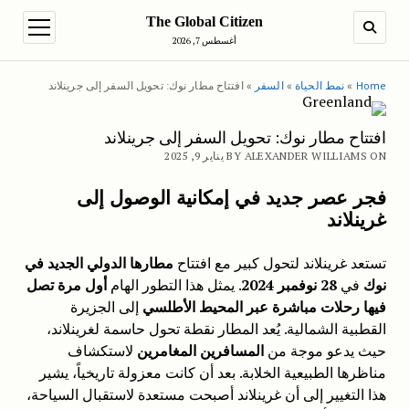
The Global Citizen
en menu
SEARCH
أغسطس 7, 2026
Home
»
نمط الحياة
»
السفر
»
افتتاح مطار نوك: تحويل السفر إلى جرينلاند
افتتاح مطار نوك: تحويل السفر إلى جرينلاند
BY ALEXANDER WILLIAMS ON يناير 9, 2025
فجر عصر جديد في إمكانية الوصول إلى
غرينلاند
تستعد غرينلاند لتحول كبير مع افتتاح
مطارها الدولي الجديد في
نوك
في
28 نوفمبر 2024
. يمثل هذا التطور الهام
أول مرة تصل
فيها رحلات مباشرة عبر المحيط الأطلسي
إلى الجزيرة
القطبية الشمالية. يُعد المطار نقطة تحول حاسمة لغرينلاند،
حيث يدعو موجة من
المسافرين المغامرين
لاستكشاف
مناظرها الطبيعية الخلابة. بعد أن كانت معزولة تاريخياً، يشير
هذا التغيير إلى أن غرينلاند أصبحت مستعدة لاستقبال السياحة،