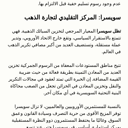
عدم وجود رسوم تسليم خفية قبل الالتزام بها.
سويسرا: المركز التقليدي لتجارة الذهب
تظل سويسرا
المعيار المرجعي لتخزين السبائك الذهبية. فهي
تتمتع بالاستقرار السياسي، وتقع خارج الاتحاد الأوروبي، وتدير
عملة مستقلة، وتستضيف العديد من أكبر مصافي تكرير الذهب
في العالم.
تتيح مناطق المستودعات المعفاة من الرسوم الجمركية تخزين
العديد من المعادن الثمينة بطريقة فعالة من حيث ضريبة
القيمة المضافة. إن الخبرة التي تمتد لعقود في مجالات التكرير
والنقل وتخزين المعادن في الخزائن تجعل من الصعب محاكاة
البنية التحتية السويسرية في أي مكان آخر.
بالنسبة للمستثمرين الأوروبيين والعالميين، لا تزال سويسرا
توفر المزيج الأقوى من حرية التصرف وسيادة القانون وعمق
السوق. وغالبًا ما يحتفظ المستثمرون ذوو النظرة المستقبلية
بمركز استثماري أساسي في سويسرا حتى عند تنويع