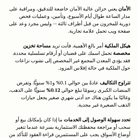
الأمان
يعني خزائن عالية الأمان خاضعة للتدقيق، ومراقبة على
مدار الساعة طوال أيام الأسبوع، وتأمين، وعمليات فحص
دورية للمخزون من قبل أطراف ثالثة — وليس مجرد وعد على
صفحة ويب تحمل علامة تجارية.
هيكل الملكية
أمر بالغ الأهمية. فأنت تريد
مساحة تخزين
مخصصة
تحمل اسمك على قضبان أو أرقام تسلسلية محددة.
فقد يؤدي المعدن المجمع غير المخصص إلى نشوب نزاعات
حول الملكية في حالة إفلاس المزود.
تتراوح التكاليف
عادةً بين حوالي 0.1% و1% سنويًّا. وتفرض
المنصات الكبرى رسومًا تبلغ حوالي
0.12%
سنويًّا على الذهب،
وغالبًا ما يكون هناك حد أدنى شهري صغير يجعل حيازات
الذهب الصغيرة غير مجدية.
تحدد سهولة الوصول إلى الخدمات
ما إذا كان بإمكانك بيع أو
سحب أو مراجعة محفظتك الاستثمارية بسرعة عندما تتغير
أوضاع الأسواق. يجب على المستثمرين قراءة العقود للتأكد من