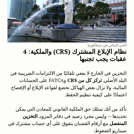
الحي المالي في سنغافورة
نظام الإبلاغ المشترك (CRS) والملكية: 4
عقبات يجب تجنبها
التخزين في الخارج لا يعفي تلقائيًا من الالتزامات الضريبية في
البلد الأصلي.
تركز كل من CRS
وFATCA على الحسابات
المالية، ولا تزال بعض الهياكل تخضع لقواعد الإبلاغ أو الإفصاح
اعتمادًا على كيفية تنظيم الحفظ.
تأكد من أنك تمتلك حق الملكية القانوني للمعادن التي يمكن
تحديدها — وليس مجرد رصيد في دفاتر المزود.
التخزين
المنفصل
مع أرقام القضبان يتفوق على أي حساب مشترك في
سيناريو الضغوط.