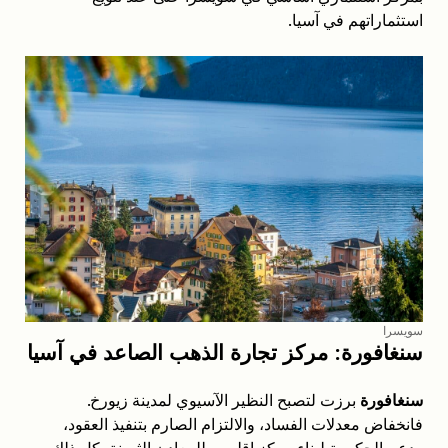
استثماراتهم في آسيا.
سويسرا
سنغافورة: مركز تجارة الذهب الصاعد في آسيا
سنغافورة
برزت لتصبح النظير الآسيوي لمدينة زيورخ.
فانخفاض معدلات الفساد، والالتزام الصارم بتنفيذ العقود،
ودعم الحكومة لبناء مركز إقليمي للمعادن الثمينة، كل ذلك