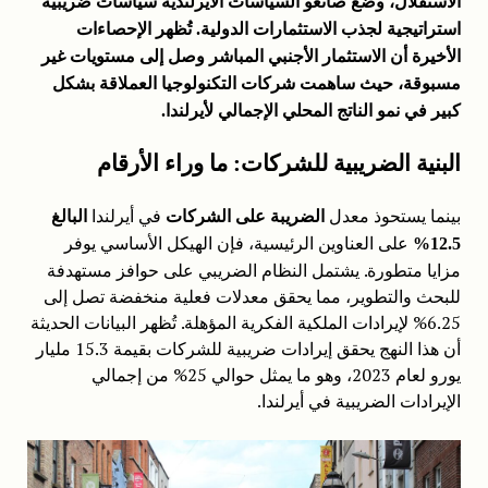
الاستقلال، وضع صانعو السياسات الأيرلندية سياسات ضريبية
استراتيجية لجذب الاستثمارات الدولية.
تُظهر الإحصاءات
الأخيرة أن الاستثمار الأجنبي المباشر وصل إلى مستويات غير
مسبوقة، حيث ساهمت شركات التكنولوجيا العملاقة بشكل
كبير في نمو الناتج المحلي الإجمالي لأيرلندا.
البنية الضريبية للشركات:
ما وراء الأرقام
بينما يستحوذ معدل
في أيرلندا
الضريبة على الشركات
البالغ
على العناوين الرئيسية، فإن الهيكل الأساسي يوفر
12.5%
مزايا متطورة. يشتمل النظام الضريبي على حوافز مستهدفة
للبحث والتطوير، مما يحقق معدلات فعلية منخفضة تصل إلى
6.25% لإيرادات الملكية الفكرية المؤهلة. تُظهر البيانات الحديثة
أن هذا النهج يحقق إيرادات ضريبية للشركات بقيمة 15.3 مليار
يورو لعام 2023، وهو ما يمثل حوالي 25% من إجمالي
الإيرادات الضريبية في أيرلندا.