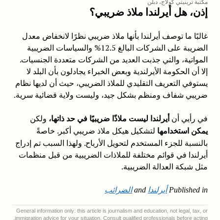
مكتبة ترينيتي كولاج، دبلن
إذن، هل أيرلندا ملاذ ضريبي؟
غالبًا ما توصف أيرلندا بأنها ملاذ ضريبي نظرًا لانخفاض معدل
الضريبة على الشركات البالغ 12.5% والسياسات الضريبية
المواتية، والتي جذبت العديد من الشركات متعددة الجنسيات.
إلا أن الحكومة الأيرلندية وبعض الخبراء يجادلون بأن البلد لا
يستوفي التعريف التقليدي للملاذ الضريبي، حيث أن لديها نظام
ضريبي شفاف ومنظم بشكل جيد، وليست ولاية قضائية سرية.
في رأيي أن
ولكن
أيرلندا ليست ملاذًا ضريبيًا في حد ذاتها،
لتشكيل هيكل ملاذ ضريبي أكبر. خاصةً
يمكن استخدامها
بالنسبة للجزء المستخدم لتحويل الأرباح. ولهذا السبب تم إدراج
أيرلندا في قوائم مختلفة للملاذات الضريبية من قبل منظمات
مثل شبكة العدالة الضريبية.
Published in
أيرلندا
and
الضرائب
General information only: this article is journalism and education, not legal, tax, or
immigration advice for your situation. Consult qualified professionals before acting.