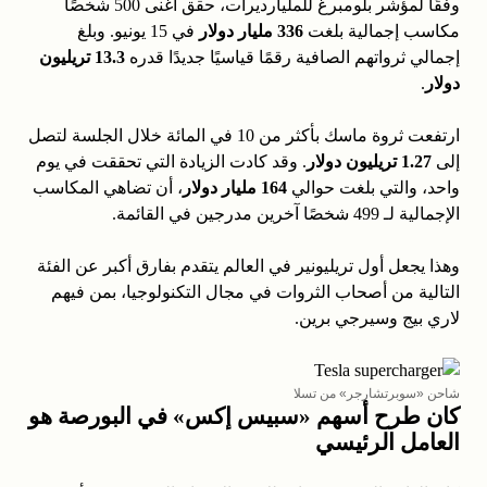
وفقًا لمؤشر بلومبرغ للمليارديرات، حقق أغنى 500 شخصًا
مكاسب إجمالية بلغت
336 مليار دولار
في 15 يونيو. وبلغ
إجمالي ثرواتهم الصافية رقمًا قياسيًا جديدًا قدره
13.3 تريليون
دولار
.
ارتفعت ثروة ماسك بأكثر من 10 في المائة خلال الجلسة لتصل
إلى
1.27 تريليون دولار
. وقد كادت الزيادة التي تحققت في يوم
واحد، والتي بلغت حوالي
164 مليار دولار
، أن تضاهي المكاسب
الإجمالية لـ 499 شخصًا آخرين مدرجين في القائمة.
وهذا يجعل أول تريليونير في العالم يتقدم بفارق أكبر عن الفئة
التالية من أصحاب الثروات في مجال التكنولوجيا، بمن فيهم
لاري بيج وسيرجي برين.
شاحن «سوبرتشارجر» من تسلا
كان طرح أسهم «سبيس إكس» في البورصة هو
العامل الرئيسي