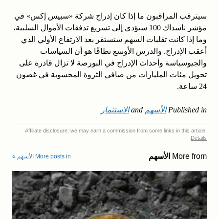
سيترقب المراقبون ما إذا كان إدراج شركة «سبيس إكس» في
مؤشر ناسداك 100 سيؤدي إلى تسريع تدفقات الأموال السلبية،
وما إذا كانت تقلبات السهم ستستقر بعد الارتفاع الأولي الذي
أعقب الإدراج. والدرس الأوسع نطاقًا هو أن السياسات
والجيوسياسة وأحداث الإدراج في البورصة لا تزال قادرة على
تحويل مئات المليارات من صافي الثروة المحسوبة في غضون
24 ساعة.
Published in
الأسهم
and
الاستثمار
Affiliate disclosure: we may earn a commission from some links in this article.
Details
More from
الأسهم
More posts in الأسهم »