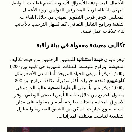
للأعمال المستهدفة للأسواق الآسيوية. تُنظم فعاليات التواصل
المهني بانتظام لربط المحترفين الدوليين برواد الأعمال
المحليين. تتوفر فرص التطوير المهني من خلال اللقاءات
التقنية وبرامج التبادل الثقافي. كما يُسهل الترحيب بالأجانب
بناء علاقات عمل قيمة.
تكاليف معيشة معقولة في بيئة راقية
توفر تايوان
قيمة استثنائية
للمهنيين الرقميين من حيث تكاليف
المعيشة. يتراوح متوسط النفقات الشهرية في تايبيه بين 1,200
و1,500 دولار أمريكي للحياة المريحة. أما المدن الأصغر مثل
كاوشيونغ
فتقدم خيارات أكثر توفيراً، بتكلفة تتراوح بين 800
و1,000 دولار شهرياً. تبقى
الرعاية الصحية
عالية الجودة في
متناول الجميع من خلال نظام التأمين الصحي الوطني. توفر
الأسواق المحلية منتجات طازجة بأسعار معقولة على مدار
السنة. تتنوع خيارات السكن بين الشقق العصرية والمنازل
التقليدية لتناسب مختلف الميزانيات.