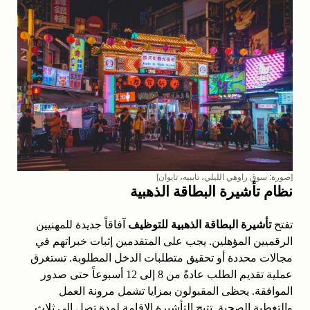
[صورة: سوق راوهي الليلي، تايبيه، تايوان]
نظام تأشيرة البطاقة الذهبية
تفتح
تأشيرة البطاقة الذهبية للتوظيف
آفاقاً جديدة للمهنيين
الرقميين المؤهلين. يجب على المتقدمين إثبات خبراتهم في
مجالات محددة أو تحقيق متطلبات الدخل المطلوبة. تستغرق
عملية تقديم الطلب عادةً من 8 إلى 12 أسبوعاً حتى صدور
الموافقة. يحظى المقبولون بمزايا تشمل مرونة العمل
والتغطية الصحية. تتيح التأشيرة الإقامة لمدة تصل إلى ثلاث