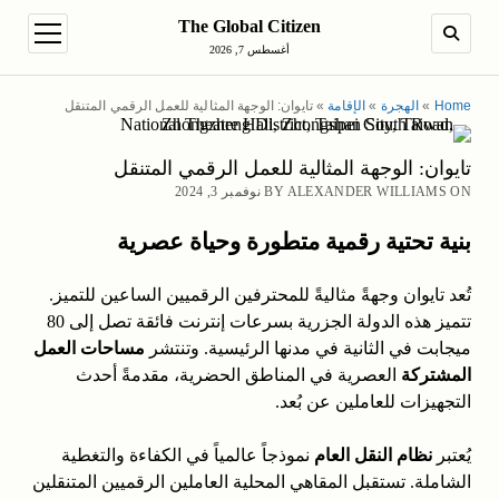
The Global Citizen
en menu
SEARCH
أغسطس 7, 2026
Home
»
الهجرة
»
الإقامة
»
تايوان: الوجهة المثالية للعمل الرقمي المتنقل
تايوان: الوجهة المثالية للعمل الرقمي المتنقل
BY ALEXANDER WILLIAMS ON نوفمبر 3, 2024
بنية تحتية رقمية متطورة وحياة عصرية
تُعد تايوان وجهةً مثاليةً للمحترفين الرقميين الساعين للتميز.
تتميز هذه الدولة الجزرية بسرعات إنترنت فائقة تصل إلى 80
ميجابت في الثانية في مدنها الرئيسية. وتنتشر
مساحات العمل
المشتركة
العصرية في المناطق الحضرية، مقدمةً أحدث
التجهيزات للعاملين عن بُعد.
يُعتبر
نظام النقل العام
نموذجاً عالمياً في الكفاءة والتغطية
الشاملة. تستقبل المقاهي المحلية العاملين الرقميين المتنقلين