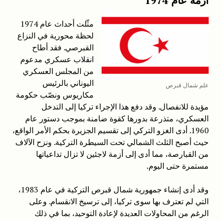
أزمة عام 1974
مثّلت أحداث عام 1974
لحظة محورية في النزاع
القبرصي. فقد أطاح
انقلاب عسكري مدعوم
من المجلس العسكري
اليوناني بالرئيس
علم شمال قبرص
مكاريوس ونصّب حكومة
مؤيدة للانفصال. وقد دفع هذا الإجراء تركيا إلى التدخل
العسكري، متذرعة بدورها كقوة ضامنة بموجب دستور عام
1960. أدى الغزو التركي إلى تقسيم الجزيرة بحكم الأمر الواقع،
حيث أصبح الثلث الشمالي تحت السيطرة التركية. ونزح الآلاف
من القبارصة، مما أدى إلى أزمة لاجئين لا تزال تداعياتها
مستمرة حتى اليوم.
وقد أدى إنشاء جمهورية شمال قبرص التركية في عام 1983،
التي لم تعترف بها سوى تركيا، إلى ترسيخ الانقسام. وعلى
الرغم من المحاولات العديدة لإعادة التوحيد، بما في ذلك