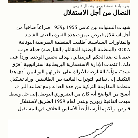
نيقوسيا، عاصمة قبرص وشمال قبرص
النضال من أجل الاستقلال
شهدت السنوات بين عامي 1955 و1959 صراعاً صاخباً من
أجل استقلال قبرص. تميزت هذه الفترة بالعنف الشديد
والمناورات السياسية. أطلقت المنظمة القبرصية اليونانية
EOKA (المنظمة الوطنية للمقاتلين القبارصة) حملة حرب
عصابات ضد الحكم البريطاني، بهدف تحقيق الوحدة. ورداً على
ذلك، اعتمدت الإدارة الاستعمارية البريطانية استراتيجية “فرّق
تسد”، مؤلّبةً القبارصة الأتراك على نظرائهم اليونانيين. أدى هذا
التكتيك إلى تفاقم التوترات القائمة بين الطائفتين. وزاد تشكيل
منظمة المقاومة التركية من حدة العداء. ومع تصاعد النزاع،
أصبح من الواضح أنه كان من الضروري التوصل إلى حل وسط.
مهدت اتفاقيتا زيوريخ ولندن لعام 1959 الطريق لاستقلال
قبرص، ولكنهما أرستا أيضاً الأساس للخلاف في المستقبل.