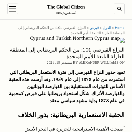
The Global Citizen
en menu
SEARCH
أغسطس 6, 2026
Home
»
الدول
»
قبرص
»
النزاع القبرصي 101: من الحكم البريطاني إلى
المنطقة العازلة التابعة للأمم المتحدة
النزاع القبرصي 101: من الحكم البريطاني إلى المنطقة
العازلة التابعة للأمم المتحدة
BY ALEXANDER WILLIAMS ON سبتمبر 18, 2024
تعود جذور النزاع القبرصي إلى فترة الاستعمار البريطاني التي
استمرت من عام 1878 إلى عام 1959. وقد أرست هذه الحقبة
الأساس للتوترات المستقبلية بين القبارصة اليونانيين
والقبارصة الأتراك. شكّل استحواذ بريطانيا على قبرص كمحمية
في عام 1878 بداية مشهد سياسي معقد.
الحقبة الاستعمارية البريطانية: بذور الخلاف
أصبحت الأهمية الاستراتيجية للجزيرة في البحر الأبيض