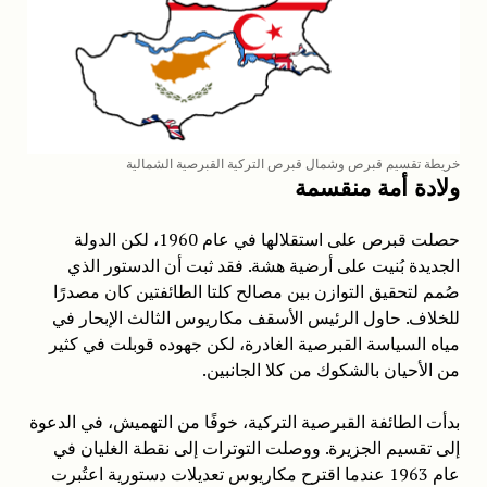
خريطة تقسيم قبرص وشمال قبرص التركية القبرصية الشمالية
ولادة أمة منقسمة
حصلت قبرص على استقلالها في عام 1960، لكن الدولة
الجديدة بُنيت على أرضية هشة. فقد ثبت أن الدستور الذي
صُمم لتحقيق التوازن بين مصالح كلتا الطائفتين كان مصدرًا
للخلاف. حاول الرئيس الأسقف مكاريوس الثالث الإبحار في
مياه السياسة القبرصية الغادرة، لكن جهوده قوبلت في كثير
من الأحيان بالشكوك من كلا الجانبين.
بدأت الطائفة القبرصية التركية، خوفًا من التهميش، في الدعوة
إلى تقسيم الجزيرة. ووصلت التوترات إلى نقطة الغليان في
عام 1963 عندما اقترح مكاريوس تعديلات دستورية اعتُبرت