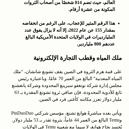
العالم، حيث تضم 814 شخصًا من أصحاب الثروات
المكونة من عشرة أرقام.
هذا الرقم المثير للإعجاب، على الرغم من انخفاضه
بمقدار 155 عن عام 2022، إلا أنه لا يزال يفوق عدد
المليارديرات في الولايات المتحدة الأمريكية البالغ
عددهم 800 ملياردير.
ملك المياه وقطب التجارة الإلكترونية
على قمة هرم الثروة في الصين يقف تشونغ شانشان، “ملك
المياه المعدنية” البالغ من العمر 70 عامًا. وباعتباره رئيس
مجلس إدارة شركة نونغفو سبرينغ المحدودة وشركة يانغشنغ
تانغ للأدوية المحدودة، فإن صافي ثروة تشونغ المقدرة بـ 63
مليار دولار تعزز مكانته كأغنى فرد في الصين.
ويأتي بعده مباشرةً هوانغ تشنغ، مؤسس شركتي PinDuoDuo
وTemu البالغ من العمر 44 عاماً، بثروة تقدر بـ 53 مليار دولار.
يُجسد نجاح هوانغ، لا سيما مع شعبية Temu في الولايات