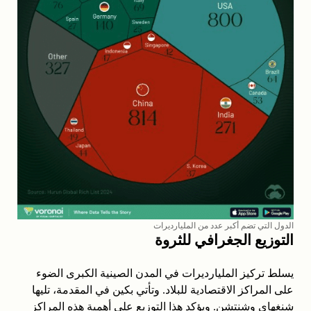
الدول التي تضم أكبر عدد من المليارديرات
التوزيع الجغرافي للثروة
يسلط تركيز المليارديرات في المدن الصينية الكبرى الضوء
على المراكز الاقتصادية للبلاد. وتأتي بكين في المقدمة، تليها
شنغهاي وشنتشن. ويؤكد هذا التوزيع على أهمية هذه المراكز