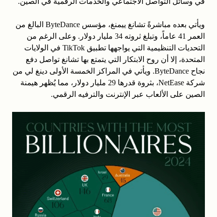
في وسائل التواصل الاجتماعي والخدمات الرقمية في الصين.
ويأتي بعده مباشرةً تشانغ ييمنغ، مؤسس ByteDance البالغ من
العمر 41 عاماً، وتبلغ ثروته 34 مليار دولار. وعلى الرغم من
التحديات التنظيمية التي يواجهها تطبيق TikTok في الولايات
المتحدة، إلا أن روح الابتكار التي يتمتع بها تشانغ تواصل دفع
نجاح ByteDance. ويأتي في المراكز الخمسة الأولى دينغ لي من
شركة NetEase، بثروة قدرها 29 مليار دولار، مما يُظهر هيمنة
الصين على الألعاب عبر الإنترنت والترفيه الرقمي.