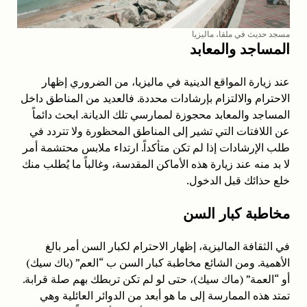
مسجد حديث في ملقا، ماليزيا
المساجد والمعابد
عند زيارة المواقع الدينية في ماليزيا، من الضروري إظهار
الاحترام والالتزام بإرشادات محددة. فالعديد من المناطق داخل
المساجد والمعابد محجوزة لممارسي تلك الديانة. ابحث دائماً
عن اللافتات التي تشير إلى المناطق المحظورة ولا تتردد في
طلب الإرشادات إذا لم تكن متأكداً. ارتداء ملابس محتشمة أمر
لا بد منه عند زيارة هذه الأماكن المقدسة، وغالباً ما يُطلب منك
خلع حذائك قبل الدخول.
مخاطبة كبار السن
في الثقافة الماليزية، إظهار الاحترام لكبار السن أمر بالغ
الأهمية. ومن الشائع مخاطبة كبار السن ب “العم” (باك سيك)
أو “العمة” (ماك سيك)، حتى لو لم تكن تربطك بهم صلة قرابة.
تمتد هذه الممارسة إلى ما هو أبعد من الدوائر العائلية وهي