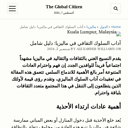
The Global Citizen
en menu
SEARCH
أغسطس 7, 2026
Home
»
الدول
»
ماليزيا
»
آداب السلوك الثقافي في ماليزيا: دليل شامل
آداب السلوك الثقافي في ماليزيا: دليل شامل
BY ALEXANDER WILLIAMS ON سبتمبر 3, 2024
يقدم النسيج الغني بالثقافات والتقاليد في ماليزيا مشهداً
اجتماعياً فريداً للوافدين الجدد. إن فهم واحترام العادات
المتنوعة أمر بالغ الأهمية للاندماج السلس. تتعمق هذه المقالة
في تعقيدات آداب السلوك الماليزي، وتقدم رؤى قيمة لأولئك
الذين يتطلعون إلى التنقل في هذا المجتمع متعدد الثقافات
بلباقة واحترام.
أهمية عادات ارتداء الأحذية
يُعد خلع الأحذية قبل دخول المنازل أو بعض المباني ممارسة
شائعة في ماليزيا. تنبع هذه العادة من مخاوف تتعلق بالنظافة