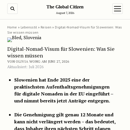
The Global Citizen
SUCHE
Menü ö
August 7, 2026
Home
»
Lebensstil
»
Reisen
»
Digital-Nomad-Visum für Slowenien: Was
Sie wissen müssen
Digital-Nomad-Visum für Slowenien: Was Sie
wissen müssen
VON OLIVIA WONG AM JUNI 27, 2026
Aktualisiert: Juli 2026
Slowenien hat Ende 2025 eine der
praktischsten Aufenthaltsgenehmigungen
für digitale Nomaden in der EU eingeführt –
und nimmt bereits jetzt Anträge entgegen.
Die Genehmigung gilt genau 12 Monate und
kann nicht verlängert werden – das bedeutet,
dass Inhaber ihren nächsten Schritt planen