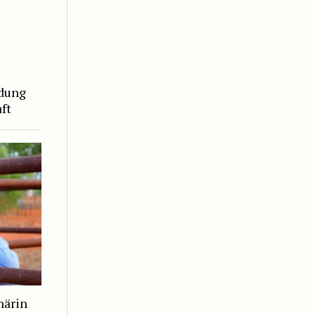
ndung
ft
närin