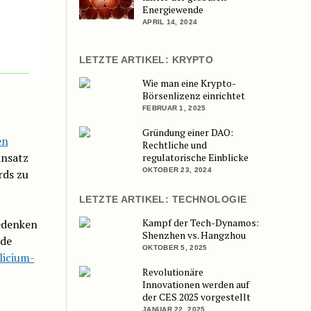
Energiewende
APRIL 14, 2024
LETZTE ARTIKEL: KRYPTO
Wie man eine Krypto-
Börsenlizenz einrichtet
FEBRUAR 1, 2025
Gründung einer DAO:
en
Rechtliche und
insatz
regulatorische Einblicke
OKTOBER 23, 2024
rds zu
LETZTE ARTIKEL: TECHNOLOGIE
Kampf der Tech-Dynamos:
edenken
Shenzhen vs. Hangzhou
nde
OKTOBER 5, 2025
licium-
Revolutionäre
Innovationen werden auf
der CES 2025 vorgestellt
JANUAR 22, 2025