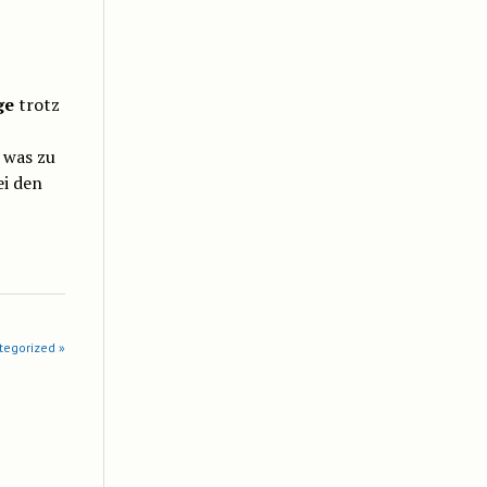
ge
trotz
 was zu
ei den
tegorized »