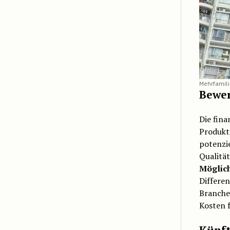
Mehrfamili
Bewer
Die fin
Produkti
potenzie
Qualität
Möglich
Differe
Branche 
Kosten 
Künft