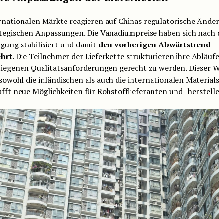
ernationalen Märkte reagieren auf Chinas regulatorische Ände
ategischen Anpassungen. Die Vanadiumpreise haben sich nach 
gung stabilisiert und damit
den vorherigen Abwärtstrend
hrt
. Die Teilnehmer der Lieferkette strukturieren ihre Abläuf
tiegenen Qualitätsanforderungen gerecht zu werden. Dieser 
 sowohl die inländischen als auch die internationalen Materia
fft neue Möglichkeiten für Rohstofflieferanten und -herstelle