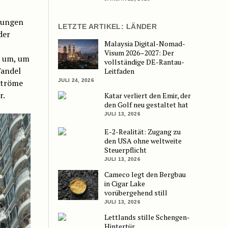
rungen
LETZTE ARTIKEL: LÄNDER
der
Malaysia Digital-Nomad-
Visum 2026–2027: Der
e um, um
vollständige DE-Rantau-
Wandel
Leitfaden
JULI 24, 2026
lströme
r.
Katar verliert den Emir, der
den Golf neu gestaltet hat
JULI 13, 2026
E-2-Realität: Zugang zu
den USA ohne weltweite
Steuerpflicht
JULI 13, 2026
Cameco legt den Bergbau
in Cigar Lake
vorübergehend still
JULI 13, 2026
Lettlands stille Schengen-
Hintertür