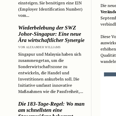
einsteigen. Sie benötigen eine EIN
Die neu
(Employer Identification Number)
Verände
vom...
Septemb
verbindl
Wiederbelebung der SWZ
Johor-Singapur: Eine neue
Diese V
Ära wirtschaftlicher Synergie
auswirk
VON ALEXANDER WILLIAMS
erhöhen
Singapur und Malaysia haben sich
Qualitä
zusammengetan, um die
wandeln
Sonderwirtschaftszone zu
entwickeln, die Handel und
Investitionen ankurbeln soll. Die
Initiative umfasst innovative
Maßnahmen wie die Passfreiheit,...
Die 183-Tage-Regel: Wo man
am schnellsten eine