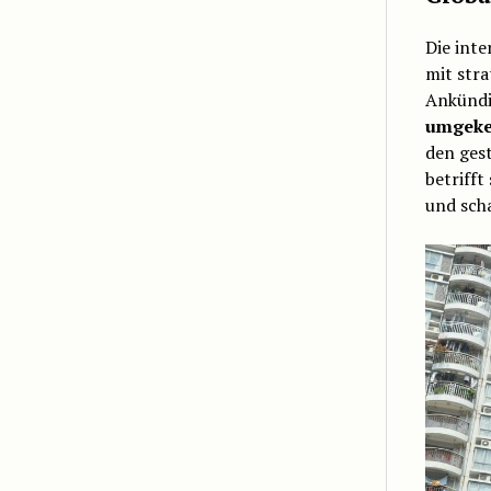
Die int
mit str
Ankündi
umgeke
den ges
betrifft
und scha