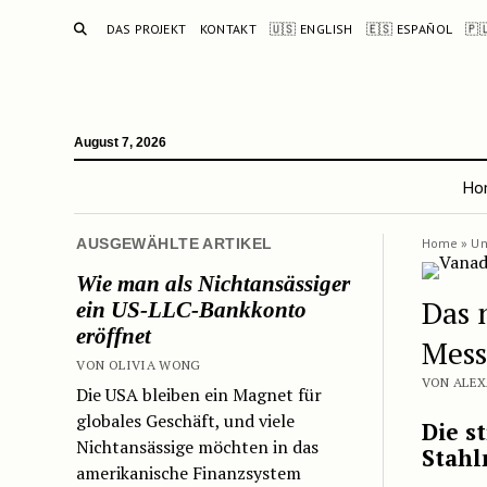
SUCHE
DAS PROJEKT
KONTAKT
🇺🇸 ENGLISH
🇪🇸 ESPAÑOL
🇵
August 7, 2026
Ho
AUSGEWÄHLTE ARTIKEL
Home
»
Un
Wie man als Nichtansässiger
Das 
ein US-LLC-Bankkonto
eröffnet
Mess
VON OLIVIA WONG
VON ALEX
Die USA bleiben ein Magnet für
globales Geschäft, und viele
Die s
Nichtansässige möchten in das
Stah
amerikanische Finanzsystem