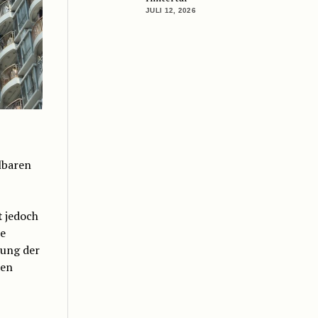
JULI 12, 2026
lbaren
t
jedoch
e
rung der
den