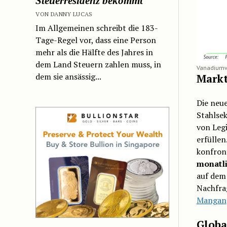
Steuerresidenz bekommt
VON DANNY LUCAS
Im Allgemeinen schreibt die 183-
Tage-Regel vor, dass eine Person
mehr als die Hälfte des Jahres in
dem Land Steuern zahlen muss, in
Vanadiumv
dem sie ansässig...
Markt
Die neu
Stahlsek
von Legi
erfüllen
konfront
monatl
auf dem
Nachfra
Mangan
Globa