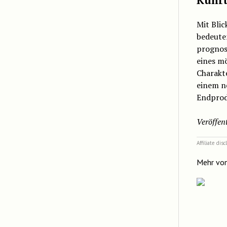
Mit Blic
bedeute
prognos
eines m
Charakt
einem ne
Endprod
Veröffent
Affiliate dis
Mehr vo