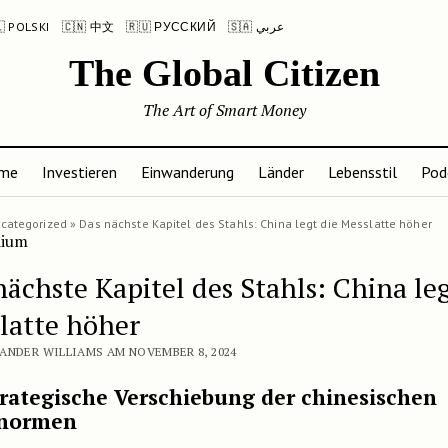
 POLSKI
🇨🇳 中文
🇷🇺 РУССКИЙ
🇸🇦 عربي
The Global Citizen
The Art of Smart Money
me
Investieren
Einwanderung
Länder
Lebensstil
Pod
categorized
»
Das nächste Kapitel des Stahls: China legt die Messlatte höher
nächste Kapitel des Stahls: China leg
latte höher
ANDER WILLIAMS AM NOVEMBER 8, 2024
trategische Verschiebung der chinesischen
lnormen