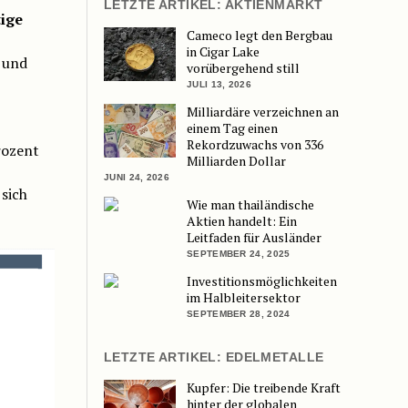
LETZTE ARTIKEL: AKTIENMARKT
ige
Cameco legt den Bergbau
in Cigar Lake
 und
vorübergehend still
JULI 13, 2026
Milliardäre verzeichnen an
einem Tag einen
Rekordzuwachs von 336
rozent
Milliarden Dollar
JUNI 24, 2026
sich
Wie man thailändische
Aktien handelt: Ein
Leitfaden für Ausländer
SEPTEMBER 24, 2025
Investitionsmöglichkeiten
im Halbleitersektor
SEPTEMBER 28, 2024
LETZTE ARTIKEL: EDELMETALLE
Kupfer: Die treibende Kraft
hinter der globalen