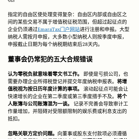
指定的自由区使处理变得复杂：自由区内部或自由区之
间的某些交易不属于增值税征税范围，但超过起征点的
企业仍须通过
EmaraTax门户网站
进行注册和申报。大型
纳税人需按月申报，大多数小型纳税人则按季度申报，
申报截止日期为每个纳税期结束后28天内。
董事会仍常犯的五大合规错误
认为零税负就意味着零文书工作。
即使是亏损公司，也
需要办理企业所得税登记并提交年度纳税申报表。
将增
值税视为按日历年度计算的事项。
滚动起征点可能会让
快速增长的企业在第二季度或第三季度措手不及。
将个
人账簿与公司账簿混为一谈。
记录不完善会导致审计工
作量增加，并阻碍对受限额限制的娱乐费或利息支出的
抵扣。
忽略关联方定价问题。
向董事或股东支付款项必须遵循