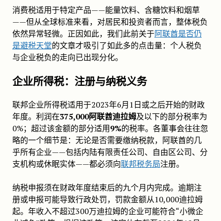
消费税适用于特定产品——能量饮料、含糖饮料和烟草
——但从全球标准来看，对居民和投资者而言，整体税负
依然异常轻微。正因如此，我们此前关于
阿联酋是否仍
是避税天堂
的文章才吸引了如此多的点击量：个人税负
与企业税负的走向已出现分化。
企业所得税：注册与纳税义务
联邦企业所得税适用于2023年6月1日或之后开始的财政
年度。利润在
375,000阿联酋迪拉姆
及以下的部分税率为
0%；超过该金额的部分适用
9%
的税率。各董事会往往忽
略的一个细节是：无论是否需要缴纳税款，阿联酋的几
乎所有企业——包括内陆有限责任公司、自由区公司、分
支机构或休眠实体——都必须向
联邦税务局
注册。
纳税申报须在财政年度结束后的九个月内完成。逾期注
册或申报可能导致行政处罚，罚款金额从10,000迪拉姆
起。年收入不超过300万迪拉姆的企业可能符合“小微企