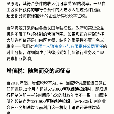
量原则，其符合条件的收入仍可享受0%的税率。一旦自
由区实体获得的非符合条件的大陆收入超过允许限额，
超出部分将按标准9%的企业所得税税率征税。
自然资源开采仍由各酋长国单独征税。政府和某些公益
机构不属于联邦体制的管辖范围。如果您正在权衡选择
大陆许可证还是自由区套餐，结构的重要性不亚于名义
税率——我们对
迪拜个人独资企业与有限责任公司责任
的
对比分析，详细阐述了法律形式如何与银行业务及合规
要求相互影响。
增值税：随您而变的起征点
自2018年起，增值税税率为5%。当应税供应和进口额在
任何连续12个月内超过
375,000阿联酋迪拉姆
时，即须进
行强制注册——该时间段与您的财政年度不一致。自愿注
册的起征点为
187,500阿联酋迪拉姆
，许多B2B初创企业
会在业务加速增长前利用这一机制申请退还进项增值
税。