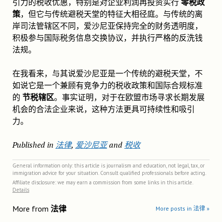
引力的税收优惠，特别是对企业利润再投资实行
零税政
策
，但它与传统避税天堂的特征大相径庭。与传统的离
岸司法管辖区不同，爱沙尼亚保持完全的财务透明度，
积极参与国际税务信息交换协议，并执行严格的反洗钱
法规。
在我看来，与其说爱沙尼亚是一个传统的避税天堂，不
如说它是一个兼顾有竞争力的税收政策和国际合规标准
的
节税辖区
。事实证明，对于在欧盟市场寻求长期发展
机会的合法企业来说，这种方法更具可持续性和吸引
力。
Published in
法律
,
爱沙尼亚
and
税收
General information only: this article is journalism and education, not legal, tax, or
immigration advice for your situation. Consult qualified professionals before acting.
Affiliate disclosure: we may earn a commission from some links in this article.
Details
More from
法律
More posts in 法律 »