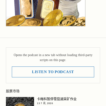
Opens the podcast in a new tab without loading third-party
scripts on this page.
LISTEN TO PODCAST
股票市场
卡梅科暂停雪茄湖采矿作业
13 7 月, 2026