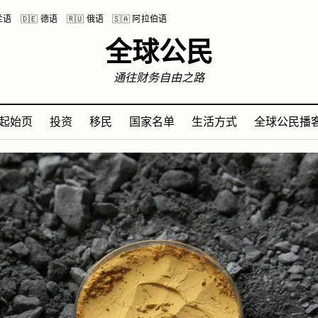
波兰语
🇩🇪 德语
🇷🇺 俄语
🇸🇦 阿拉伯语
全球公民
通往财务自由之路
起始页
投资
移民
国家名单
生活方式
全球公民播