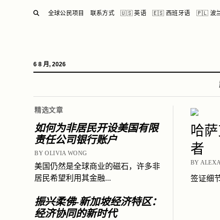
SEARCH
全球公民项目
联系方式
🇺🇸 英语
🇪🇸 西班牙语
🇵🇱 
6 8 月, 2026
精选文章
如何为非居民开设美国有限
哈萨
责任公司银行账户
者
BY OLIVIA WONG
BY ALEXA
美国仍然是全球商业的磁石，许多非
居民希望利用其金融...
签证细节
振兴柔佛-新加坡经济特区：
经济协同的新时代