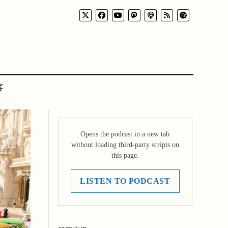
客
Opens the podcast in a new tab
without loading third-party scripts on
this page.
LISTEN TO PODCAST