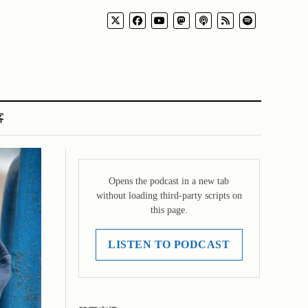
客
Opens the podcast in a new tab
without loading third-party scripts on
this page.
LISTEN TO PODCAST