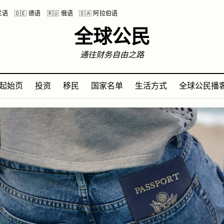
波兰语
🇩🇪 德语
🇷🇺 俄语
🇸🇦 阿拉伯语
全球公民
通往财务自由之路
起始页
投资
移民
国家名单
生活方式
全球公民播