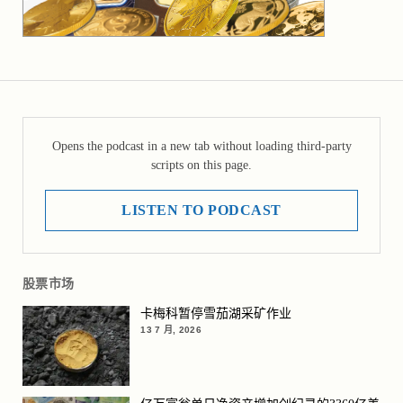
Opens the podcast in a new tab without loading third-party
scripts on this page.
LISTEN TO PODCAST
股票市场
卡梅科暂停雪茄湖采矿作业
13 7 月, 2026