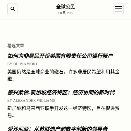
全球公民
SEARCH
open m
8 8 月, 2026
精选文章
如何为非居民开设美国有限责任公司银行账户
BY OLIVIA WONG
美国仍然是全球商业的磁石，许多非居民希望利用其金
融...
振兴柔佛-新加坡经济特区：经济协同的新时代
BY ALEXANDER WILLIAMS
新加坡和马来西亚联手开发这一经济特区，旨在促进贸
易...
爱沙尼亚：从苏联遗产到数字创新的领导者