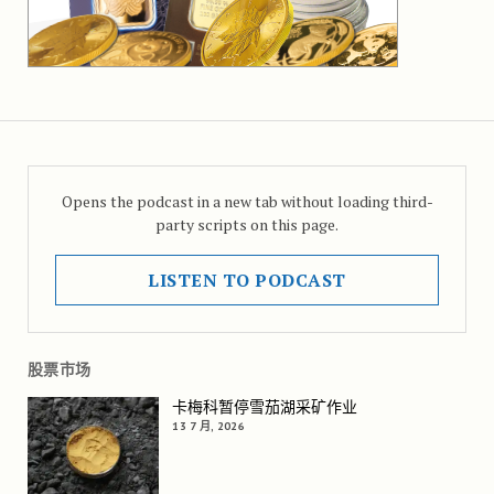
Opens the podcast in a new tab without loading third-
party scripts on this page.
LISTEN TO PODCAST
股票市场
卡梅科暂停雪茄湖采矿作业
13 7 月, 2026