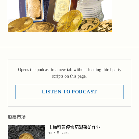
Opens the podcast in a new tab without loading third-party
scripts on this page.
LISTEN TO PODCAST
股票市场
卡梅科暂停雪茄湖采矿作业
13 7 月, 2026