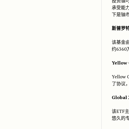
投资铀
承受能
下是铀
斯普罗特
该基金由
约63
Yellow 
Yell
了协议，
Global 
该ETF
悠久的