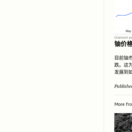
Uranium pr
铀价
目前铀
跌。这
发展到
Publishe
More fr