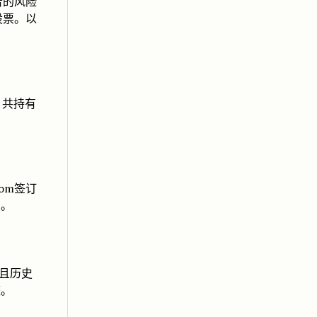
者的风险
股票。以
，共持有
。
rom签订
铀。
大且历史
整。