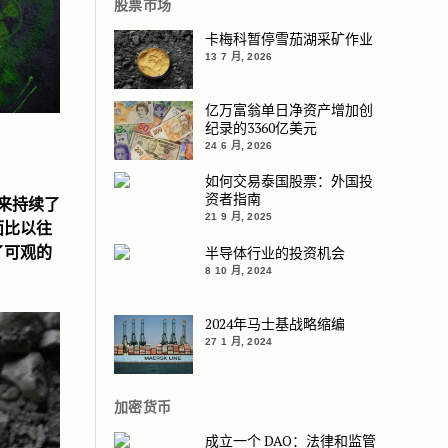
股票市场
卡梅科暂停雪茄湖采矿作业
13 7 月, 2026
亿万富翁单日净资产增加创
纪录的3360亿美元
24 6 月, 2026
如何交易泰国股票：外国投
资者指南
以来持续了
21 9 月, 2025
面比以往
了可观的
半导体行业的投资机会
8 10 月, 2024
2024年马士基战略缩编
27 1 月, 2024
加密货币
成立一个 DAO：法律和监管