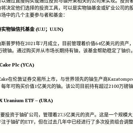
可以通过直接购买或通过投资与铀开采相关的公司来实现。投资
力将决定他们选择的投资工具，可以是实物铀基金或矿业公司的
市场中的几个主要参与者和基金：
实物铀信托基金 (U.U；U.UN)
斯普罗特在2021年7月成立，目前管理着价值64亿美元的资产
60万磅铀。通过购买并从市场长期持有铀，该基金帮助稳定了铀价
Cake Plc (YCA)
ow Cake在伦敦证券交易所上市，与世界领先的铀生产商Kazatomp
每年可购买价值1亿美元的铀。该公司目前持有超过2100万磅
X Uranium ETF – (URA)
主要投资于铀矿公司，管理着27.5亿美元的资产。这是一个规模
专注于铀矿的ETF，但在过去几年中已经进行了多次投资组合调