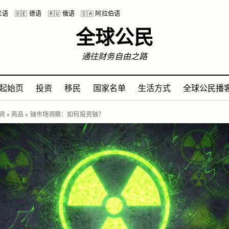
波兰语
🇩🇪 德语
🇷🇺 俄语
🇸🇦 阿拉伯语
全球公民
通往财务自由之路
起始页
投资
移民
国家名单
生活方式
全球公民播
资
»
商品
»
铀市场洞察：如何投资铀？