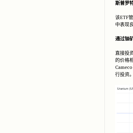
斯普罗特铀
该ETF
中表现
通过铀
直接投
的价格
Came
行投资