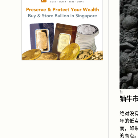
铀
铀牛
绝对没
年的低
而，如果
的高点