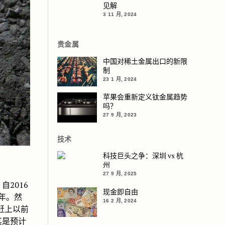
见解
3 11 月, 2024
贵金属
中国对稀土金属出口的新限
制
23 1 月, 2024
苹果会重新定义钛金属趋势
吗？
27 9 月, 2023
技术
科技巨头之争：深圳 vs 杭
州
27 9 月, 2025
2016
现金即自由
年。然
16 2 月, 2024
赶上以前
其是预计