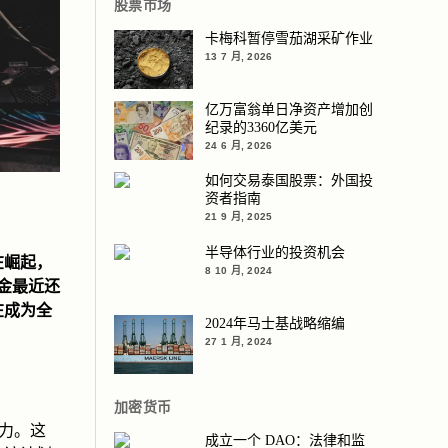
股票市场
卡梅科暂停雪茄湖采矿作业
13 7 月, 2026
亿万富翁单日净资产增加创
纪录的3360亿美元
24 6 月, 2026
如何交易泰国股票：外国投
资者指南
21 9 月, 2025
半导体行业的投资机会
在崛起，
8 10 月, 2024
金最近还
在成为全
2024年马士基战略缩编
27 1 月, 2024
加密货币
力。这
成立一个 DAO：法律和监