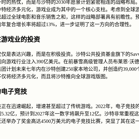
一时的热忱，而是与沙特的2030年愿景计划紧密相连的战略布局
沙特经济多元化，游戏业成为其中的一个核心支柱。考虑到全球
已超过全球电影和音乐销售之和，这样的战略部署具有前瞻性。
的年复合增长率将超过13%，进一步证明了这一方向的合理性。
在游戏业的投资
仅是表达兴趣，而是在积极投资。沙特公共投资基金旗下的Savvy 
向游戏行业注入390亿美元。在前暴雪高级管理人员布莱恩·沃
团计划未来七年内在沙特创建250家本地公司，并创造约39,000
不仅将经济多元化，而且将沙特推向全球游戏版图。
的电子竞技
技正在迅速崛起，增速甚至超过了传统游戏。2022年，电子竞技
5.32亿，预计到2027年这一数字将飙升至12亿。沙特非常重视
近还举办了奖金高达4500万美元的电子竞技比赛，突显了其在这