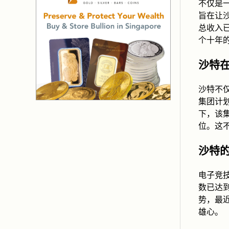
不仅是
旨在让
总收入
个十年
沙特
沙特不仅
集团计划
下，该集
位。这
沙特
电子竞
数已达到
势，最
雄心。