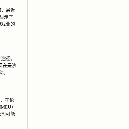
如，最近
显示了
游戏业的
个途径。
现在是沙
活动。
如，在伦
：IMEU）
公司可能