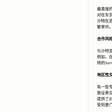
最直接
对在东
沙特在
繁荣中
合作风
与沙特
例如，
特的Sa
地区性交
有一些专
敦证券交易所
提供了
受到更