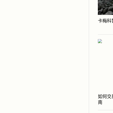
卡梅科
如何交
南