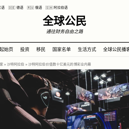
波兰语
🇩🇪 德语
🇷🇺 俄语
🇸🇦 阿拉伯语
全球公民
通往财务自由之路
起始页
投资
移民
国家名单
生活方式
全球公民播
家
»
沙特阿拉伯
»
沙特阿拉伯价值数十亿美元的博彩业内幕