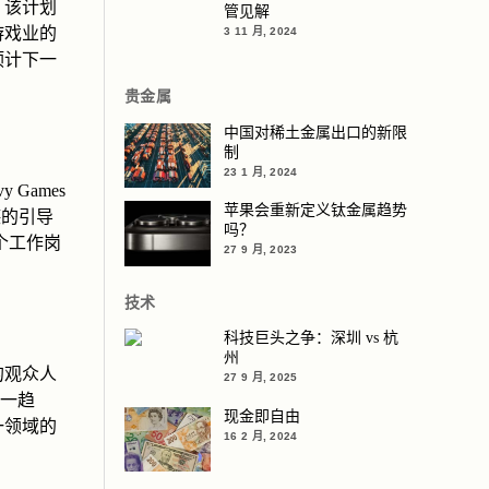
。该计划
管见解
游戏业的
3 11 月, 2024
预计下一
贵金属
中国对稀土金属出口的新限
制
23 1 月, 2024
Games
苹果会重新定义钛金属趋势
德的引导
吗？
个工作岗
27 9 月, 2023
技术
科技巨头之争：深圳 vs 杭
州
的观众人
27 9 月, 2025
这一趋
现金即自由
一领域的
16 2 月, 2024