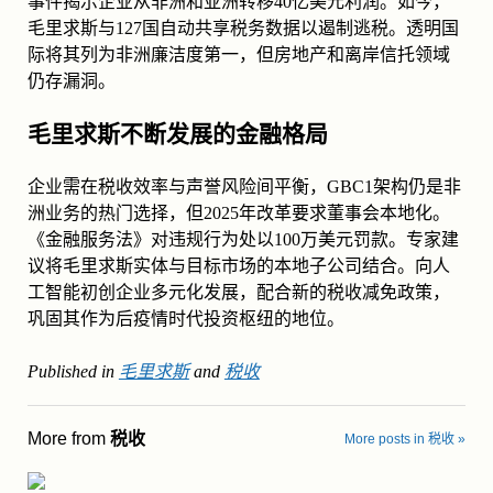
事件揭示企业从非洲和亚洲转移40亿美元利润。如今，
毛里求斯与127国自动共享税务数据以遏制逃税。透明国
际将其列为非洲廉洁度第一，但房地产和离岸信托领域
仍存漏洞。
毛里求斯不断发展的金融格局
企业需在税收效率与声誉风险间平衡，GBC1架构仍是非
洲业务的热门选择，但2025年改革要求董事会本地化。
《金融服务法》对违规行为处以100万美元罚款。专家建
议将毛里求斯实体与目标市场的本地子公司结合。向人
工智能初创企业多元化发展，配合新的税收减免政策，
巩固其作为后疫情时代投资枢纽的地位。
Published in
毛里求斯
and
税收
More from
税收
More posts in 税收 »