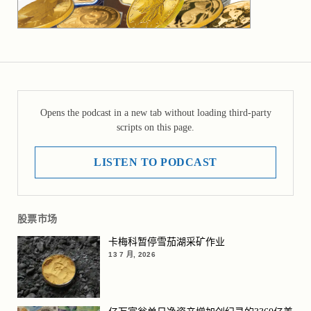
Opens the podcast in a new tab without loading third-party
scripts on this page.
LISTEN TO PODCAST
股票市场
卡梅科暂停雪茄湖采矿作业
13 7 月, 2026