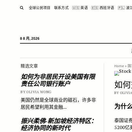
SEARCH
全球公民项目
联系方式
🇺🇸 英语
🇪🇸 西班牙语
🇵🇱 
8 8 月, 2026
精选文章
Home
»
国
如何为非居民开设美国有限
如何
责任公司银行账户
BY OLIVIA WONG
BY OLIVIA
美国仍然是全球商业的磁石，许多非
为什
居民希望利用其金融...
泰国证券
振兴柔佛-新加坡经济特区：
520
经济协同的新时代