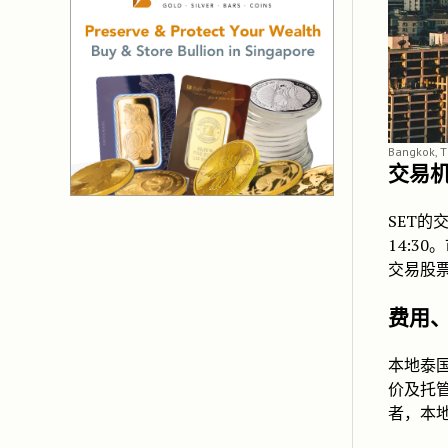
Bangkok, T
交易
SET的
14:3
交易股票
费用
本地泰
价及托
者，本