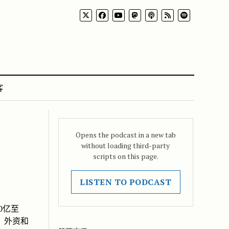
客
Opens the podcast in a new tab
without loading third-party
scripts on this page.
LISTEN TO PODCAST
0亿至
。外资和