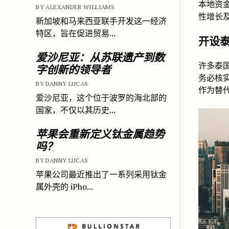
本地资
BY ALEXANDER WILLIAMS
性增长
新加坡和马来西亚联手开发这一经济
特区，旨在促进贸易...
开设
爱沙尼亚：从苏联遗产到数
许多泰
字创新的领导者
务必核实
BY DANNY LUCAS
作为替
爱沙尼亚，这个位于波罗的海北部的
国家，不仅以其历史...
苹果会重新定义钛金属趋势
吗？
BY DANNY LUCAS
苹果公司最近推出了一系列采用钛金
属外壳的 iPho...