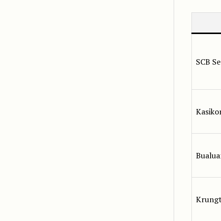
SCB Se
Kasikor
Bualua
Krungt