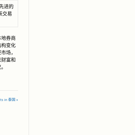
有先进的
跃交易
本地券商
结构变化
轻市场，
来财富和
议。
ts in 泰国 »