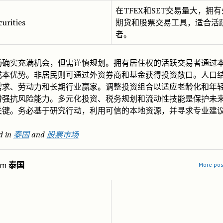
在TFEX和SET交易量大，拥
urities
期货和股票交易工具，适合活
者。
场确实充满机会，但需谨慎规划。拥有居住权的活跃交易者通过
成本优势。非居民则可通过外资券商和基金获得投资敞口。人口
需求、劳动力和长期行业赢家。调整投资组合以适应老龄化和年
增强抗风险能力。多元化投资、税务规划和流动性技能是保护未
关键。务必基于研究行动，利用可信的本地资源，并寻求专业建
d in
泰国
and
股票市场
om
泰国
More pos