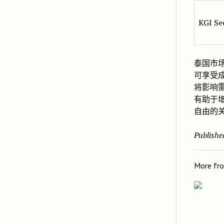
KGI Sec
泰国市
可享受
将影响
有助于
自由的
Publishe
More fr