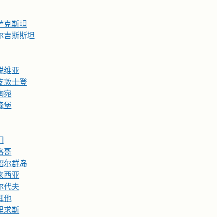
萨克斯坦
尔吉斯斯坦
脱维亚
支敦士登
陶宛
森堡
门
洛哥
绍尔群岛
来西亚
尔代夫
耳他
里求斯