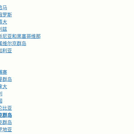
哈马
俄罗斯
慕大
利兹
斯尼亚和黑塞哥维那
属维尔京群岛
加利亚
埔寨
曼群岛
拿大
利
国
伦比亚
克群岛
克群岛
罗地亚