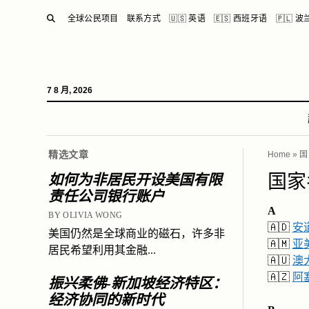
SEARCH
全球公民项目
联系方式
🇺🇸 英语
🇪🇸 西班牙语
🇵🇱 
7 8 月, 2026
精选文章
Home
»
国
国家
如何为非居民开设美国有限
责任公司银行账户
A
BY OLIVIA WONG
🇦🇩
安
美国仍然是全球商业的磁石，许多非
🇦🇲
亚
居民希望利用其金融...
🇦🇺
澳
🇦🇿
阿
振兴柔佛-新加坡经济特区：
经济协同的新时代