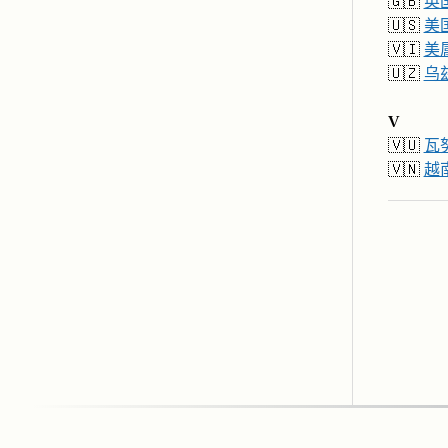
🇬🇧
英
🇺🇸
美
🇻🇮
美
🇺🇿
乌
V
🇻🇺
瓦
🇻🇳
越