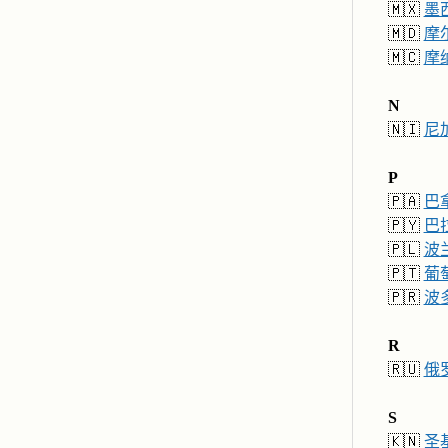
🇲🇽
墨
🇲🇩
摩
🇲🇨
摩
N
🇳🇮
尼
P
🇵🇦
巴
🇵🇾
巴
🇵🇱
波
🇵🇹
葡
🇵🇷
波
R
🇷🇺
俄
S
🇰🇳
圣