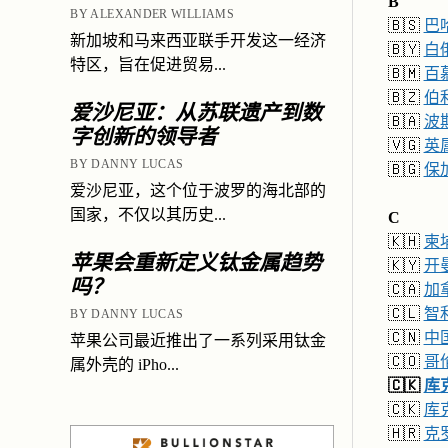
B
BY ALEXANDER WILLIAMS
🇧🇸
巴
新加坡和马来西亚联手开发这一经济
🇧🇾
白
特区，旨在促进贸易...
🇧🇲
百
🇧🇿
伯
爱沙尼亚：从苏联遗产到数
🇧🇦
波
字创新的领导者
🇻🇬
英
BY DANNY LUCAS
🇧🇬
保
爱沙尼亚，这个位于波罗的海北部的
国家，不仅以其历史...
C
🇰🇭
柬
苹果会重新定义钛金属趋势
🇰🇾
开
吗？
🇨🇦
加
🇨🇱
智
BY DANNY LUCAS
🇨🇳
中
苹果公司最近推出了一系列采用钛金
🇨🇴
哥
属外壳的 iPho...
🇨🇰
库
🇨🇰
库
🇭🇷
克