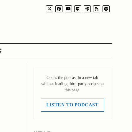
客
Opens the podcast in a new tab
without loading third-party scripts on
this page.
LISTEN TO PODCAST