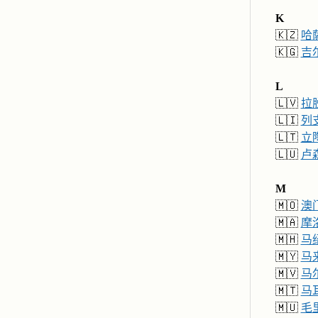
K
🇰🇿
哈
🇰🇬
吉
L
🇱🇻
拉
🇱🇮
列
🇱🇹
立
🇱🇺
卢
M
🇲🇴
澳
🇲🇦
摩
🇲🇭
马
🇲🇾
马
🇲🇻
马
🇲🇹
马
🇲🇺
毛