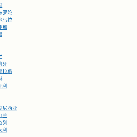
国
布罗陀
地马拉
亚那
腊
兰
班牙
都拉斯
港
牙利
度尼西亚
尔兰
色列
大利