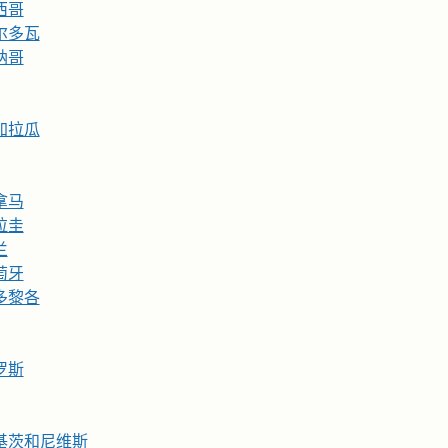
西哥
尔多瓦
纳哥
加拉瓜
拿马
拉圭
兰
萄牙
多黎各
罗斯
基茨和尼维斯