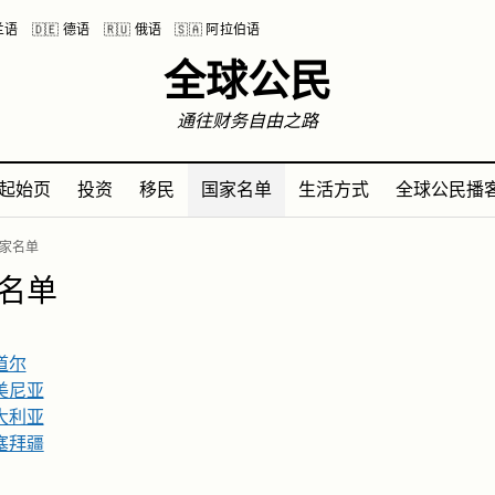
波兰语
🇩🇪 德语
🇷🇺 俄语
🇸🇦 阿拉伯语
全球公民
通往财务自由之路
起始页
投资
移民
国家名单
生活方式
全球公民播
家名单
名单
道尔
美尼亚
大利亚
塞拜疆