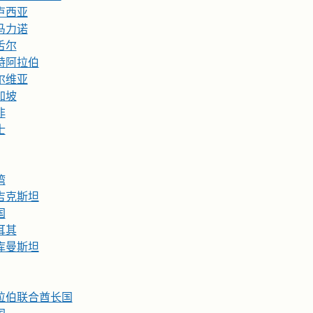
卢西亚
马力诺
舌尔
特阿拉伯
尔维亚
加坡
非
士
湾
吉克斯坦
国
耳其
库曼斯坦
拉伯联合酋长国