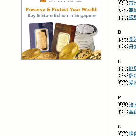
🇨🇺
古
🇨🇾
塞
🇨🇿
捷
D
🇩🇲
多
🇩🇰
丹
E
🇪🇨
厄
🇸🇻
萨
🇪🇪
爱
F
🇫🇷
法
🇵🇭
菲
G
🇬🇪
格