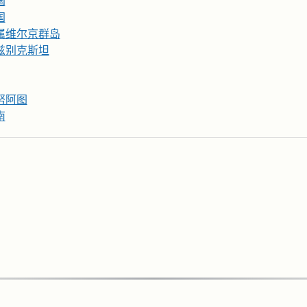
国
国
属维尔京群岛
兹别克斯坦
努阿图
南