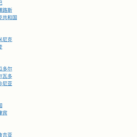
巴
浦路斯
克共和国
米尼克
麦
瓜多尔
尔瓦多
沙尼亚
国
律宾
鲁吉亚