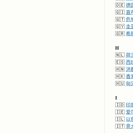
🇩🇪
德
🇬🇮
直
🇬🇹
危
🇬🇾
圭
🇬🇷
希
H
🇳🇱
荷
🇪🇸
西
🇭🇳
洪
🇭🇰
香
🇭🇺
匈
I
🇮🇩
印
🇮🇪
爱
🇮🇱
以
🇮🇹
意