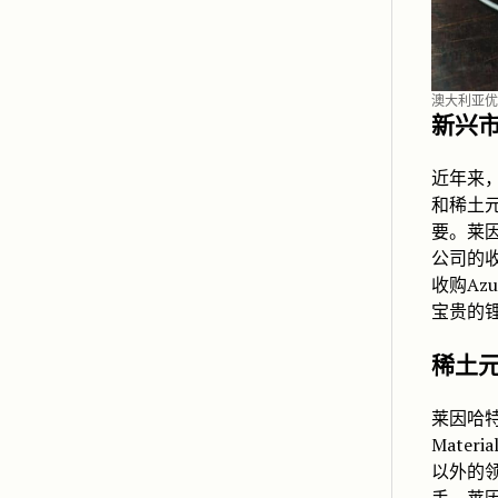
澳大利亚优
新兴
近年来
和稀土
要。莱因哈
公司的收购
收购Az
宝贵的
稀土
莱因哈特
Mate
以外的