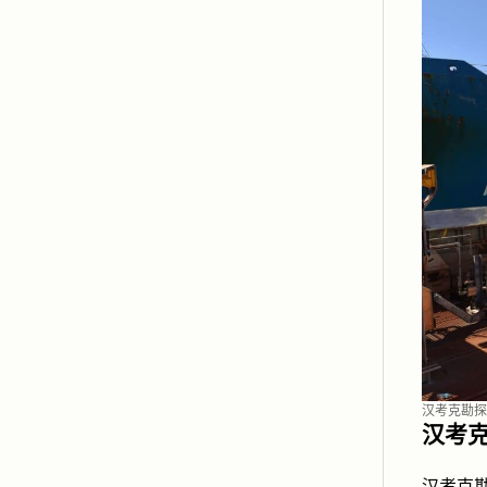
汉考克勘探
汉考
汉考克