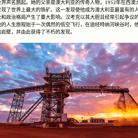
业界声名鹊起。她的父亲是澳大利亚的传奇人物，1952年在西澳
发现了世界上最大的铁矿。这一发现使他成为澳大利亚最富有的
业和政治格局产生了重大影响。汉考克以其大胆且经常引起争议
他的人生旅程始于一次偶然的低空飞行，在途经特纳河峡谷时，
的岩壁，并由此获得了不朽的发现。