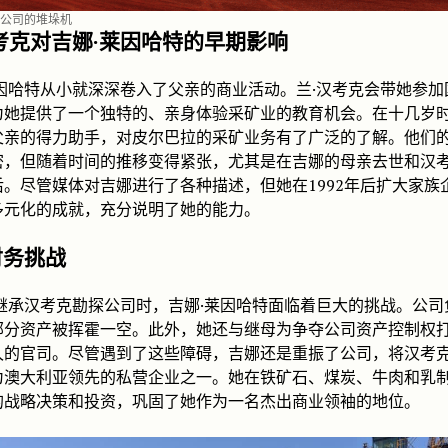
公司的堆垛机
考克对吉娜·莱因哈特的早期影响
莱因哈特从小就深深卷入了父亲的商业活动。兰·汉考克会带她参加
为她提供了一个独特的、亲身体验采矿业的教育机会。在十几岁
父亲的得力助手，对皮尔巴拉的采矿业务有了广泛的了解。他们
密，但随着时间的推移变得紧张，尤其是在吉娜的母亲去世和汉
后。尽管媒体对吉娜进行了各种描述，但她在1992年后扩大家族
多元化的成就，充分说明了她的能力。
财务挑战
年继承汉考克勘探公司时，吉娜·莱因哈特面临着巨大的挑战。公司
部分资产被挥霍一空。此外，她还与继母为争夺公司资产控制权
久的官司。尽管遇到了这些障碍，吉娜还是重振了公司，将汉考
为澳大利亚领先的私营企业之一。她在铁矿石、煤炭、牛肉和乳
的战略决策和投资，巩固了她作为一名杰出商业领袖的地位。