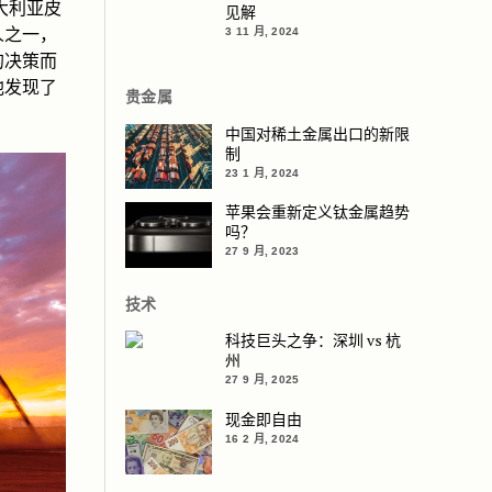
大利亚皮
见解
人之一，
3 11 月, 2024
的决策而
他发现了
贵金属
中国对稀土金属出口的新限
制
23 1 月, 2024
苹果会重新定义钛金属趋势
吗？
27 9 月, 2023
技术
科技巨头之争：深圳 vs 杭
州
27 9 月, 2025
现金即自由
16 2 月, 2024