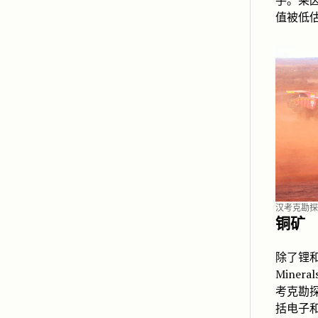
手。莱
值被低
汉考克勘探
铜矿
除了锂和
Mine
考克勘
括电子