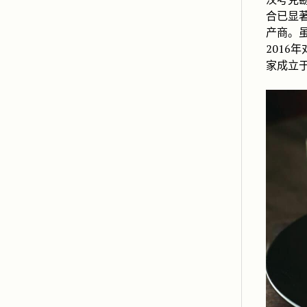
合已显
产商。
2016
家成立