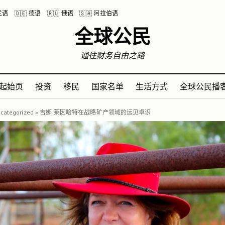
波兰语
🇩🇪 德语
🇷🇺 俄语
🇸🇦 阿拉伯语
全球公民
通往财务自由之路
起始页
投资
移民
国家名单
生活方式
全球公民播
categorized
»
吉娜·莱因哈特在战略矿产领域的远见卓识