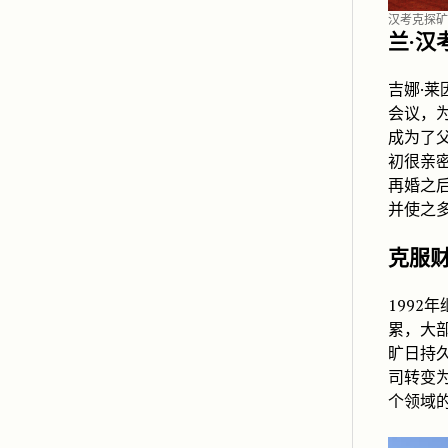
汉考克探矿
兰·汉
吉娜·
会议，
成为了
初很亲
再婚之
并使之
克服
1992
累，大
旷日持
司转变
个领域